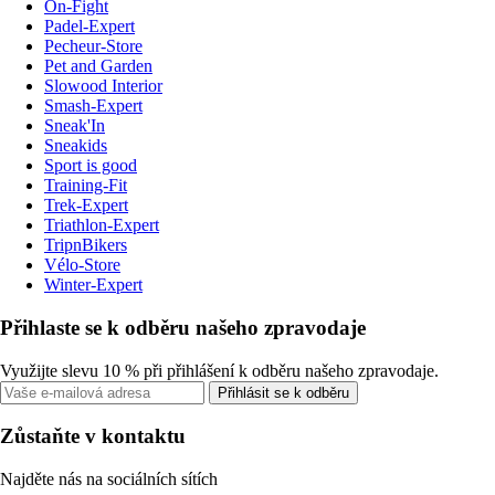
On-Fight
Padel-Expert
Pecheur-Store
Pet and Garden
Slowood Interior
Smash-Expert
Sneak'In
Sneakids
Sport is good
Training-Fit
Trek-Expert
Triathlon-Expert
TripnBikers
Vélo-Store
Winter-Expert
Přihlaste se k odběru našeho zpravodaje
Využijte slevu 10 % při přihlášení k odběru našeho zpravodaje.
Přihlásit se k odběru
Zůstaňte v kontaktu
Najděte nás na sociálních sítích