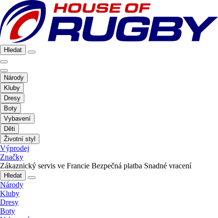
Hledat
Národy
Kluby
Dresy
Boty
Vybavení
Děti
Životní styl
Výprodej
Značky
Zákaznický servis ve Francie
Bezpečná platba
Snadné vracení
Hledat
Národy
Kluby
Dresy
Boty