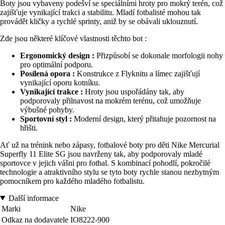
Boty jsou vybaveny podešví se speciálními hroty pro mokrý terén, což
zajišťuje vynikající trakci a stabilitu. Mladí fotbalisté mohou tak
provádět kličky a rychlé sprinty, aniž by se obávali uklouznutí.
Zde jsou některé klíčové vlastnosti těchto bot :
Ergonomický design :
Přizpůsobí se dokonale morfologii nohy
pro optimální podporu.
Posílená opora :
Konstrukce z Flyknitu a límec zajišťují
vynikající oporu kotníku.
Vynikající trakce :
Hroty jsou uspořádány tak, aby
podporovaly přilnavost na mokrém terénu, což umožňuje
výbušné pohyby.
Sportovní styl :
Moderní design, který přitahuje pozornost na
hřišti.
Ať už na trénink nebo zápasy, fotbalové boty pro děti Nike Mercurial
Superfly 11 Elite SG jsou navrženy tak, aby podporovaly mladé
sportovce v jejich vášni pro fotbal. S kombinací pohodlí, pokročilé
technologie a atraktivního stylu se tyto boty rychle stanou nezbytným
pomocníkem pro každého mladého fotbalistu.
Další informace
Marki
Nike
Odkaz na dodavatele
IO8222-900