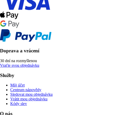
Doprava a vrácení
30 dní na rozmyšlenou
Vraťte svou objednávku
Služby
Můj účet
Centrum nápovědy
Sledovat mou objednávku
Vrátit mou objednávku
Kódy slev
O nás