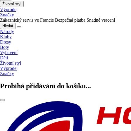
Životní styl
Výprodej
Značky
Zákaznický servis ve Francie
Bezpečná platba
Snadné vracení
Hledat
Národy
Kluby
Dresy
Boty
Vybavení
Děti
Životní styl
Výprodej
Značky
Probíhá přidávání do košíku...