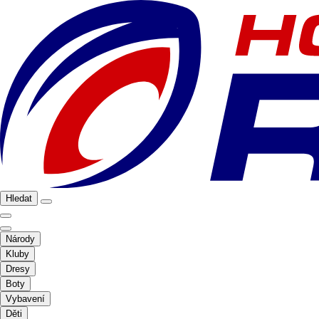
Hledat
Národy
Kluby
Dresy
Boty
Vybavení
Děti