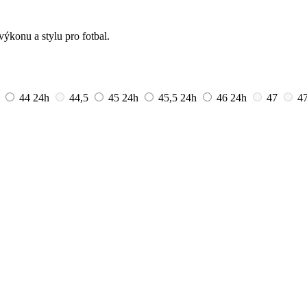
výkonu a stylu pro fotbal.
44
24h
44,5
45
24h
45,5
24h
46
24h
47
47