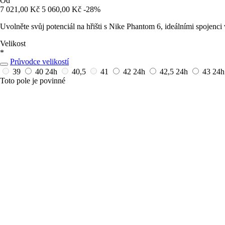
Od
7 021,00 Kč
5 060,00 Kč
-28%
Uvolněte svůj potenciál na hřišti s Nike Phantom 6, ideálními spojenci 
Velikost
*
Průvodce velikostí
39
40
24h
40,5
41
42
24h
42,5
24h
43
24h
Toto pole je povinné