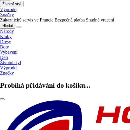
Životní styl
Výprodej
Značky
Zákaznický servis ve Francie
Bezpečná platba
Snadné vracení
Hledat
Národy
Kluby
Dresy
Boty
Vybavení
Děti
Životní styl
Výprodej
Značky
Probíhá přidávání do košíku...