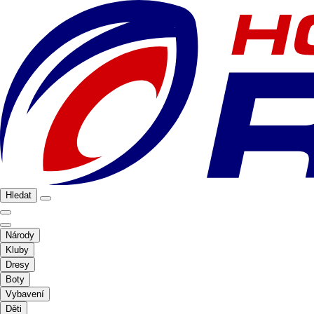
Hledat
Národy
Kluby
Dresy
Boty
Vybavení
Děti