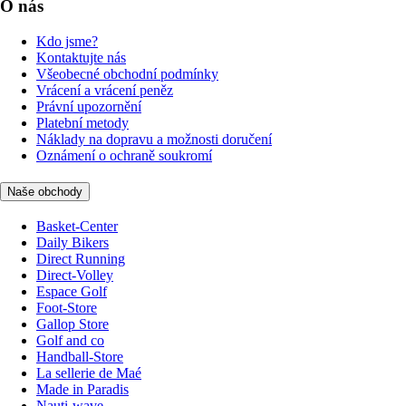
O nás
Kdo jsme?
Kontaktujte nás
Všeobecné obchodní podmínky
Vrácení a vrácení peněz
Právní upozornění
Platební metody
Náklady na dopravu a možnosti doručení
Oznámení o ochraně soukromí
Naše obchody
Basket-Center
Daily Bikers
Direct Running
Direct-Volley
Espace Golf
Foot-Store
Gallop Store
Golf and co
Handball-Store
La sellerie de Maé
Made in Paradis
Nauti-wave