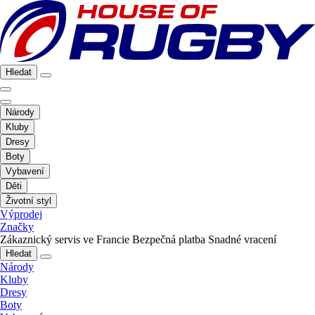
Hledat
Národy
Kluby
Dresy
Boty
Vybavení
Děti
Životní styl
Výprodej
Značky
Zákaznický servis ve Francie
Bezpečná platba
Snadné vracení
Hledat
Národy
Kluby
Dresy
Boty