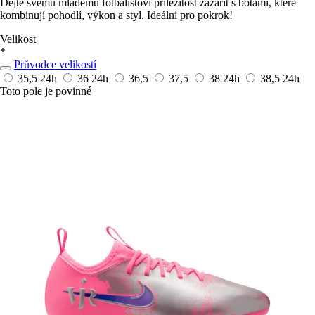
Dejte svému mladému fotbalistovi příležitost zazářit s botami, které
kombinují pohodlí, výkon a styl. Ideální pro pokrok!
Velikost
*
Průvodce velikostí
35,5
24h
36
24h
36,5
37,5
38
24h
38,5
24h
Toto pole je povinné