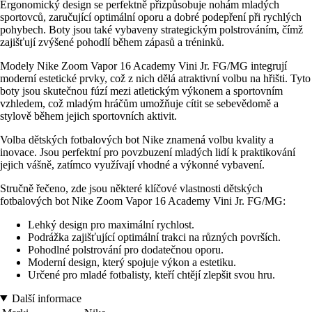
Ergonomický design se perfektně přizpůsobuje nohám mladých
sportovců, zaručující optimální oporu a dobré podepření při rychlých
pohybech. Boty jsou také vybaveny strategickým polstrováním, čímž
zajišťují zvýšené pohodlí během zápasů a tréninků.
Modely Nike Zoom Vapor 16 Academy Vini Jr. FG/MG integrují
moderní estetické prvky, což z nich dělá atraktivní volbu na hřišti. Tyto
boty jsou skutečnou fúzí mezi atletickým výkonem a sportovním
vzhledem, což mladým hráčům umožňuje cítit se sebevědomě a
stylově během jejich sportovních aktivit.
Volba dětských fotbalových bot Nike znamená volbu kvality a
inovace. Jsou perfektní pro povzbuzení mladých lidí k praktikování
jejich vášně, zatímco využívají vhodné a výkonné vybavení.
Stručně řečeno, zde jsou některé klíčové vlastnosti dětských
fotbalových bot Nike Zoom Vapor 16 Academy Vini Jr. FG/MG:
Lehký design pro maximální rychlost.
Podrážka zajišťující optimální trakci na různých površích.
Pohodlné polstrování pro dodatečnou oporu.
Moderní design, který spojuje výkon a estetiku.
Určené pro mladé fotbalisty, kteří chtějí zlepšit svou hru.
Další informace