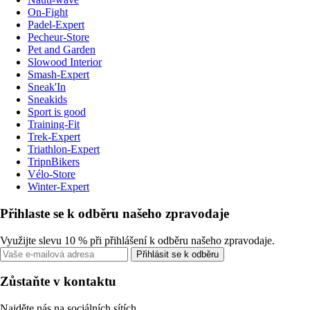
On-Fight
Padel-Expert
Pecheur-Store
Pet and Garden
Slowood Interior
Smash-Expert
Sneak'In
Sneakids
Sport is good
Training-Fit
Trek-Expert
Triathlon-Expert
TripnBikers
Vélo-Store
Winter-Expert
Přihlaste se k odběru našeho zpravodaje
Využijte slevu 10 % při přihlášení k odběru našeho zpravodaje.
Přihlásit se k odběru
Zůstaňte v kontaktu
Najděte nás na sociálních sítích