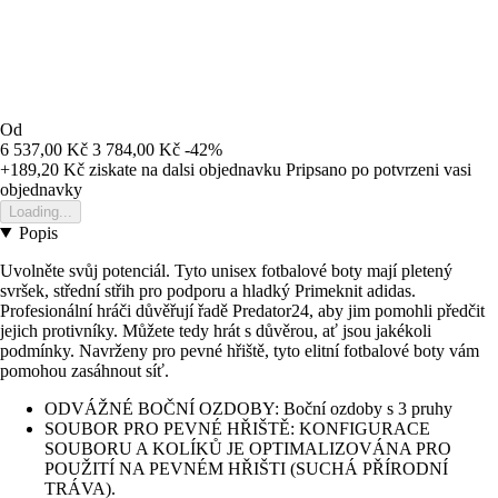
Od
6 537,00 Kč
3 784,00 Kč
-42%
+189,20 Kč
ziskate na dalsi objednavku
Pripsano po potvrzeni vasi
objednavky
Loading...
Popis
Uvolněte svůj potenciál. Tyto unisex fotbalové boty mají pletený
svršek, střední střih pro podporu a hladký Primeknit adidas.
Profesionální hráči důvěřují řadě Predator24, aby jim pomohli předčit
jejich protivníky. Můžete tedy hrát s důvěrou, ať jsou jakékoli
podmínky. Navrženy pro pevné hřiště, tyto elitní fotbalové boty vám
pomohou zasáhnout síť.
ODVÁŽNÉ BOČNÍ OZDOBY: Boční ozdoby s 3 pruhy
SOUBOR PRO PEVNÉ HŘIŠTĚ: KONFIGURACE
SOUBORU A KOLÍKŮ JE OPTIMALIZOVÁNA PRO
POUŽITÍ NA PEVNÉM HŘIŠTI (SUCHÁ PŘÍRODNÍ
TRÁVA).