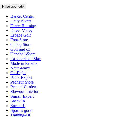
Naše obchody
Basket-Center
Daily Bikers
Direct Running
Direct-Volley
Espace Golf
Foot-Store
Gallop Store
Golf and co
Handball-Store
La sellerie de Maé
Made in Paradis
Nauti-wave
On-Fight
Padel-Expert
Pecheur-Store
Pet and Garden
Slowood Interior
Smash-Expert
Sneak'In
Sneakids
Sport is good
Training-Fit