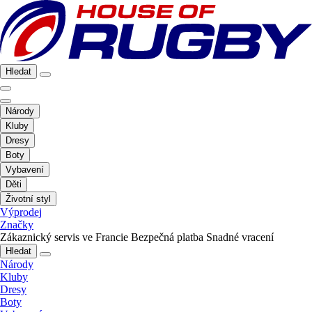
Hledat
Národy
Kluby
Dresy
Boty
Vybavení
Děti
Životní styl
Výprodej
Značky
Zákaznický servis ve Francie
Bezpečná platba
Snadné vracení
Hledat
Národy
Kluby
Dresy
Boty