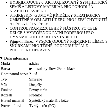
HYBRIDTOUCH2.0: AKTUALIZOVANÝ SYNTHETICKÝ
SEMIŠ A LISTOVÝ MATERIÁL PRO POHODLÍ A
STABILITU SVRŠKU.
STRIKESKIN: GUMOVÉ KŘIDÉLKY STRATEGICKY
UMÍSTĚNÉ V OBLASTI ÚDERU PRO LEPŠÍ CHYTNUTÍ
A PŘESNĚJŠÍ STŘELY.
CONTROLFRAME2.0: LEHKÝ NÁSTROJ PO CELÉ
DÉLCE S VYVÝŠENOU PATNÍ PODPĚROU PRO
DYNAMICKOU TRAKCI A STABILITU.
Primeknit límec: VYSOCE ODOLNÝ PRIMEKNIT LÍMEC S
ŠŇŮRKAMI PRO TĚSNÉ, PODPORUJÍCÍ ALE
POHODLNÉ UPRAVENÍ.
Další informace
Marki
adidas
Barva
team solar yellow 2/core black
Dominantní barva
Žlutá
Typ
Smíšené
Věk
Dospělý
Funkce
Pevný terén
Rozsah
Predator
Hlavní materiál
Syntetický materiál / kůže
Povrch obuvi
Tvrdý terén (FG)