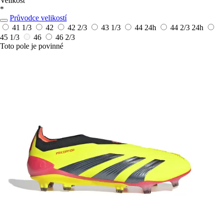
Velikost
*
Průvodce velikostí
41 1/3
42
42 2/3
43 1/3
44
24h
44 2/3
24h
45 1/3
46
46 2/3
Toto pole je povinné