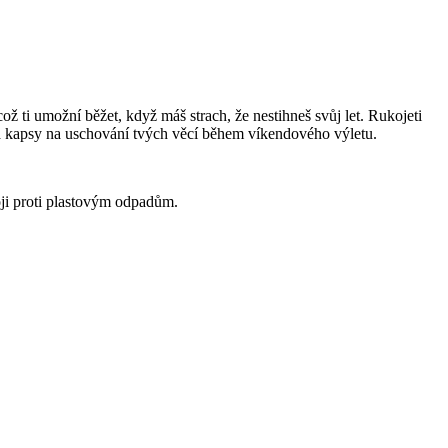
ž ti umožní běžet, když máš strach, že nestihneš svůj let. Rukojeti
 a kapsy na uschování tvých věcí během víkendového výletu.
oji proti plastovým odpadům.