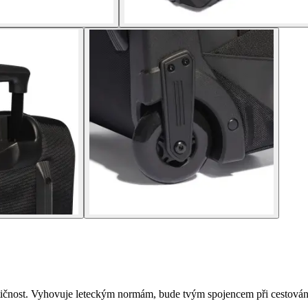
raktičnost. Vyhovuje leteckým normám, bude tvým spojencem při cestován