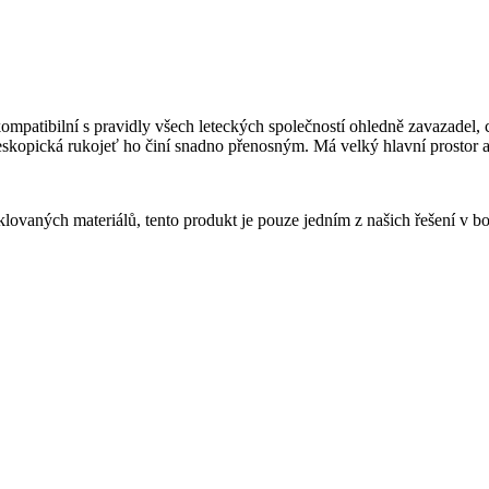
patibilní s pravidly všech leteckých společností ohledně zavazadel, co
leskopická rukojeť ho činí snadno přenosným. Má velký hlavní prostor
lovaných materiálů, tento produkt je pouze jedním z našich řešení v b