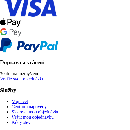
Doprava a vrácení
30 dní na rozmyšlenou
Vraťte svou objednávku
Služby
Můj účet
Centrum nápovědy
Sledovat mou objednávku
Vrátit mou objednávku
Kódy slev