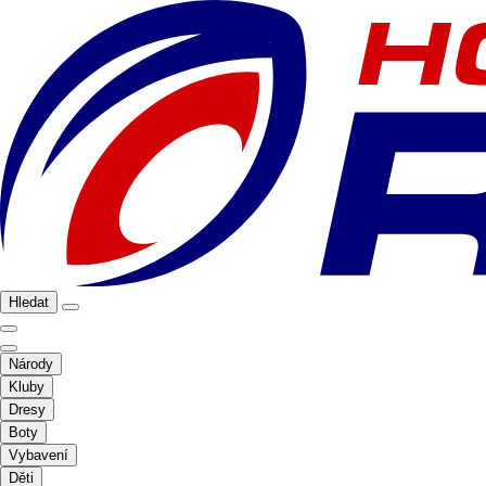
Hledat
Národy
Kluby
Dresy
Boty
Vybavení
Děti