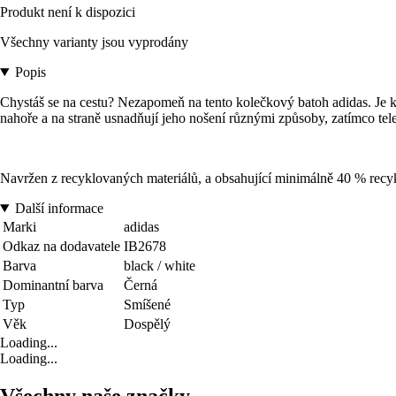
Produkt není k dispozici
Všechny varianty jsou vyprodány
Popis
Chystáš se na cestu? Nezapomeň na tento kolečkový batoh adidas. Je kom
nahoře a na straně usnadňují jeho nošení různými způsoby, zatímco te
Navržen z recyklovaných materiálů, a obsahující minimálně 40 % recyk
Další informace
Marki
adidas
Odkaz na dodavatele
IB2678
Barva
black / white
Dominantní barva
Černá
Typ
Smíšené
Věk
Dospělý
Loading...
Loading...
Všechny naše značky