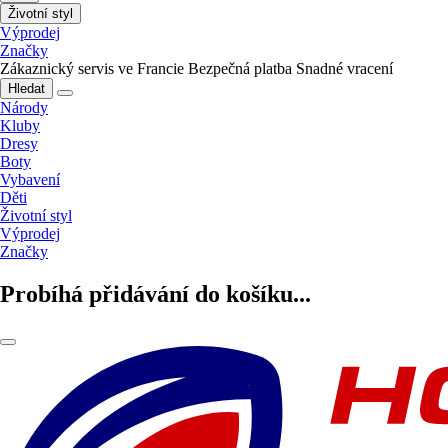
Životní styl
Výprodej
Značky
Zákaznický servis ve Francie
Bezpečná platba
Snadné vracení
Hledat
Národy
Kluby
Dresy
Boty
Vybavení
Děti
Životní styl
Výprodej
Značky
Probíhá přidávání do košíku...