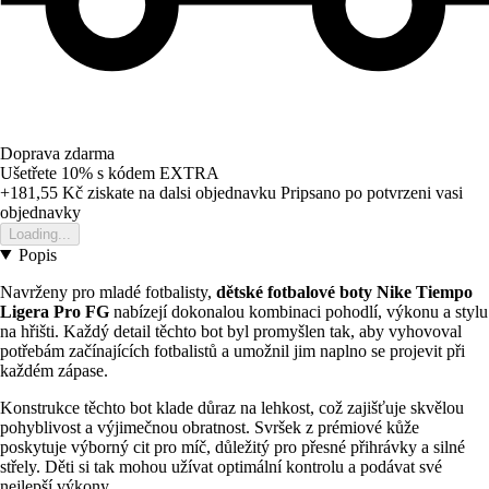
Doprava zdarma
Ušetřete 10%
s kódem
EXTRA
+181,55 Kč
ziskate na dalsi objednavku
Pripsano po potvrzeni vasi
objednavky
Loading...
Popis
Navrženy pro mladé fotbalisty,
dětské fotbalové boty Nike Tiempo
Ligera Pro FG
nabízejí dokonalou kombinaci pohodlí, výkonu a stylu
na hřišti. Každý detail těchto bot byl promyšlen tak, aby vyhovoval
potřebám začínajících fotbalistů a umožnil jim naplno se projevit při
každém zápase.
Konstrukce těchto bot klade důraz na lehkost, což zajišťuje skvělou
pohyblivost a výjimečnou obratnost. Svršek z prémiové kůže
poskytuje výborný cit pro míč, důležitý pro přesné přihrávky a silné
střely. Děti si tak mohou užívat optimální kontrolu a podávat své
nejlepší výkony.