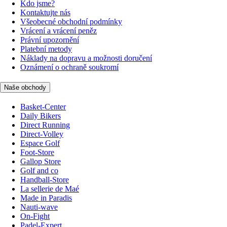
Kdo jsme?
Kontaktujte nás
Všeobecné obchodní podmínky
Vrácení a vrácení peněz
Právní upozornění
Platební metody
Náklady na dopravu a možnosti doručení
Oznámení o ochraně soukromí
Naše obchody
Basket-Center
Daily Bikers
Direct Running
Direct-Volley
Espace Golf
Foot-Store
Gallop Store
Golf and co
Handball-Store
La sellerie de Maé
Made in Paradis
Nauti-wave
On-Fight
Padel-Expert