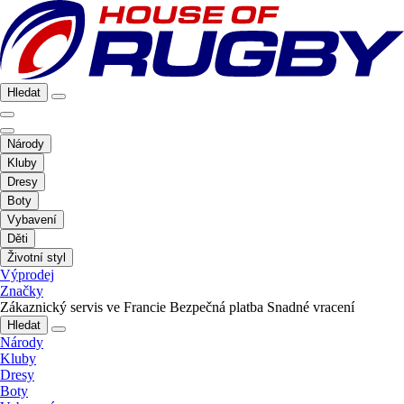
Hledat
Národy
Kluby
Dresy
Boty
Vybavení
Děti
Životní styl
Výprodej
Značky
Zákaznický servis ve Francie
Bezpečná platba
Snadné vracení
Hledat
Národy
Kluby
Dresy
Boty