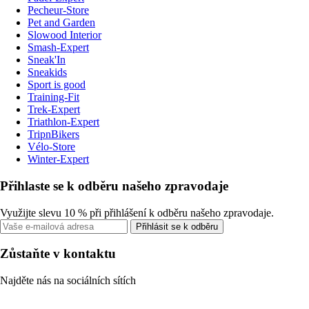
Pecheur-Store
Pet and Garden
Slowood Interior
Smash-Expert
Sneak'In
Sneakids
Sport is good
Training-Fit
Trek-Expert
Triathlon-Expert
TripnBikers
Vélo-Store
Winter-Expert
Přihlaste se k odběru našeho zpravodaje
Využijte slevu 10 % při přihlášení k odběru našeho zpravodaje.
Přihlásit se k odběru
Zůstaňte v kontaktu
Najděte nás na sociálních sítích