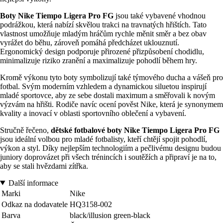
Boty Nike Tiempo Ligera Pro FG
jsou také vybavené vhodnou
podrážkou, která nabízí skvělou trakci na travnatých hřištích. Tato
vlastnost umožňuje mladým hráčům rychle měnit směr a bez obav
vyrážet do běhu, zároveň pomáhá předcházet uklouznutí.
Ergonomický design podporuje přirozené přizpůsobení chodidlu,
minimalizuje riziko zranění a maximalizuje pohodlí během hry.
Kromě výkonu tyto boty symbolizují také týmového ducha a vášeň pro
fotbal. Svým moderním vzhledem a dynamickou siluetou inspirují
mladé sportovce, aby ze sebe dostali maximum a směřovali k novým
výzvám na hřišti. Rodiče navíc ocení pověst Nike, která je synonymem
kvality a inovací v oblasti sportovního oblečení a vybavení.
Stručně řečeno,
dětské fotbalové boty Nike Tiempo Ligera Pro FG
jsou ideální volbou pro mladé fotbalisty, kteří chtějí spojit pohodlí,
výkon a styl. Díky nejlepším technologiím a pečlivému designu budou
juniory doprovázet při všech trénincích i soutěžích a připraví je na to,
aby se stali hvězdami zítřka.
Další informace
Marki
Nike
Odkaz na dodavatele
HQ3158-002
Barva
black/illusion green-black