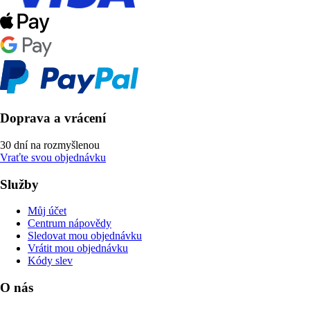
Doprava a vrácení
30 dní na rozmyšlenou
Vraťte svou objednávku
Služby
Můj účet
Centrum nápovědy
Sledovat mou objednávku
Vrátit mou objednávku
Kódy slev
O nás