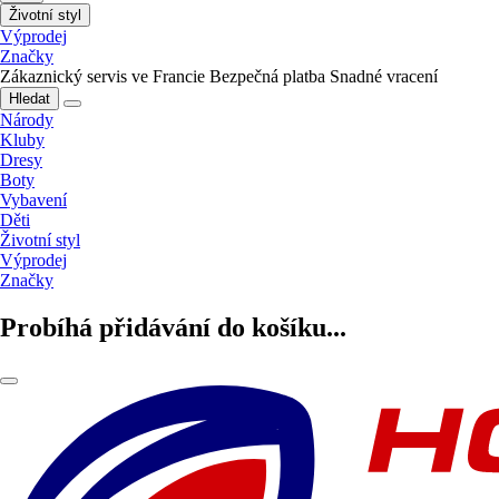
Životní styl
Výprodej
Značky
Zákaznický servis ve Francie
Bezpečná platba
Snadné vracení
Hledat
Národy
Kluby
Dresy
Boty
Vybavení
Děti
Životní styl
Výprodej
Značky
Probíhá přidávání do košíku...