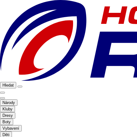
Hledat
Národy
Kluby
Dresy
Boty
Vybavení
Děti