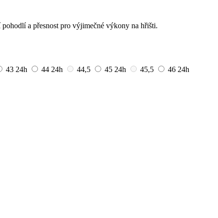
 pohodlí a přesnost pro výjimečné výkony na hřišti.
43
24h
44
24h
44,5
45
24h
45,5
46
24h