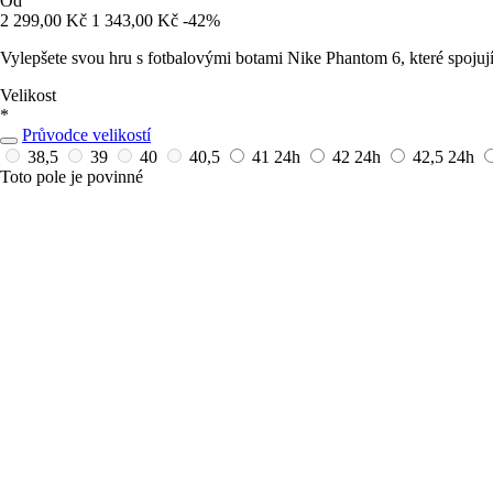
Od
2 299,00 Kč
1 343,00 Kč
-42%
Vylepšete svou hru s fotbalovými botami Nike Phantom 6, které spojují
Velikost
*
Průvodce velikostí
38,5
39
40
40,5
41
24h
42
24h
42,5
24h
Toto pole je povinné