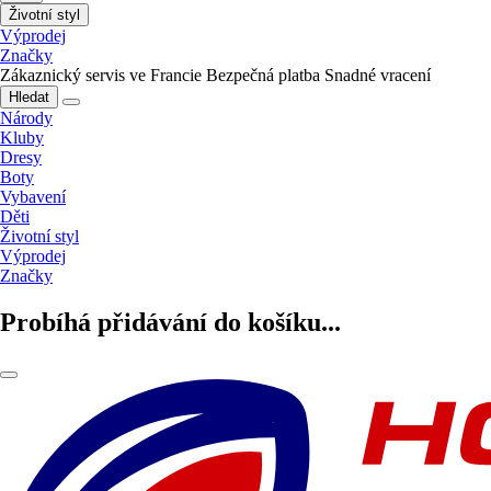
Životní styl
Výprodej
Značky
Zákaznický servis ve Francie
Bezpečná platba
Snadné vracení
Hledat
Národy
Kluby
Dresy
Boty
Vybavení
Děti
Životní styl
Výprodej
Značky
Probíhá přidávání do košíku...