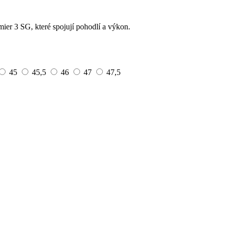
mier 3 SG, které spojují pohodlí a výkon.
45
45,5
46
47
47,5