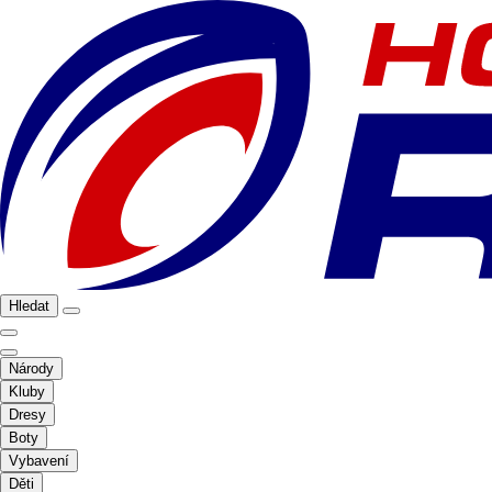
Hledat
Národy
Kluby
Dresy
Boty
Vybavení
Děti