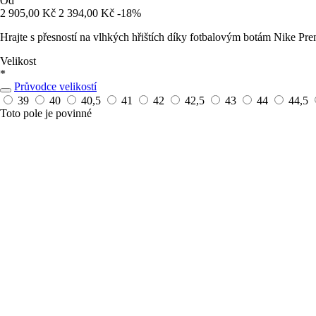
Od
2 905,00 Kč
2 394,00 Kč
-18%
Hrajte s přesností na vlhkých hřištích díky fotbalovým botám Nike Pre
Velikost
*
Průvodce velikostí
39
40
40,5
41
42
42,5
43
44
44,5
Toto pole je povinné