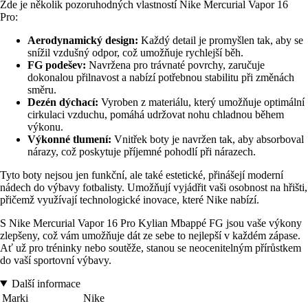
Zde je několik pozoruhodných vlastností Nike Mercurial Vapor 16
Pro:
Aerodynamický design:
Každý detail je promyšlen tak, aby se
snížil vzdušný odpor, což umožňuje rychlejší běh.
FG podešev:
Navržena pro trávnaté povrchy, zaručuje
dokonalou přilnavost a nabízí potřebnou stabilitu při změnách
směru.
Dezén dýchací:
Vyroben z materiálu, který umožňuje optimální
cirkulaci vzduchu, pomáhá udržovat nohu chladnou během
výkonu.
Výkonné tlumení:
Vnitřek boty je navržen tak, aby absorboval
nárazy, což poskytuje příjemné pohodlí při nárazech.
Tyto boty nejsou jen funkční, ale také estetické, přinášejí moderní
nádech do výbavy fotbalisty. Umožňují vyjádřit vaši osobnost na hřišti,
přičemž využívají technologické inovace, které Nike nabízí.
S Nike Mercurial Vapor 16 Pro Kylian Mbappé FG jsou vaše výkony
zlepšeny, což vám umožňuje dát ze sebe to nejlepší v každém zápase.
Ať už pro tréninky nebo soutěže, stanou se neocenitelným přírůstkem
do vaší sportovní výbavy.
Další informace
Marki
Nike