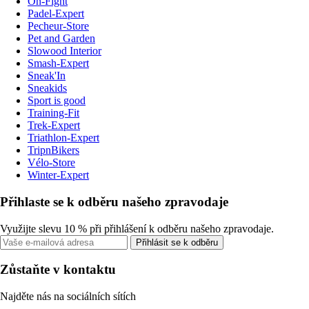
On-Fight
Padel-Expert
Pecheur-Store
Pet and Garden
Slowood Interior
Smash-Expert
Sneak'In
Sneakids
Sport is good
Training-Fit
Trek-Expert
Triathlon-Expert
TripnBikers
Vélo-Store
Winter-Expert
Přihlaste se k odběru našeho zpravodaje
Využijte slevu 10 % při přihlášení k odběru našeho zpravodaje.
Přihlásit se k odběru
Zůstaňte v kontaktu
Najděte nás na sociálních sítích