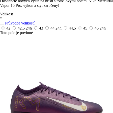
Dosáhněte nových výšin na hřišti s fotbalovými botami Nike Mercurial
Vapor 16 Pro, výkon a styl zaručeny!
Velikost
*
Průvodce velikostí
42
42,5
24h
43
44
24h
44,5
45
46
24h
Toto pole je povinné