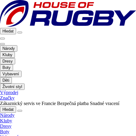
Hledat
Národy
Kluby
Dresy
Boty
Vybavení
Děti
Životní styl
Výprodej
Značky
Zákaznický servis ve Francie
Bezpečná platba
Snadné vracení
Hledat
Národy
Kluby
Dresy
Boty