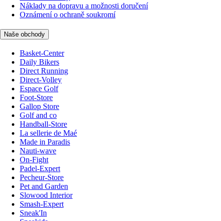
Náklady na dopravu a možnosti doručení
Oznámení o ochraně soukromí
Naše obchody
Basket-Center
Daily Bikers
Direct Running
Direct-Volley
Espace Golf
Foot-Store
Gallop Store
Golf and co
Handball-Store
La sellerie de Maé
Made in Paradis
Nauti-wave
On-Fight
Padel-Expert
Pecheur-Store
Pet and Garden
Slowood Interior
Smash-Expert
Sneak'In