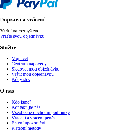
Doprava a vrácení
30 dní na rozmyšlenou
Vraťte svou objednávku
Služby
Můj účet
Centrum nápovědy
Sledovat mou objednávku
Vrátit mou objednávku
Kódy slev
O nás
Kdo jsme?
Kontaktujte nás
Všeobecné obchodní podmínky
Vrácení a vrácení peněz
Právní upozornění
Platební metody