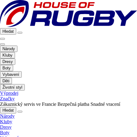
Hledat
Národy
Kluby
Dresy
Boty
Vybavení
Děti
Životní styl
Výprodej
Značky
Zákaznický servis ve Francie
Bezpečná platba
Snadné vracení
Hledat
Národy
Kluby
Dresy
Boty