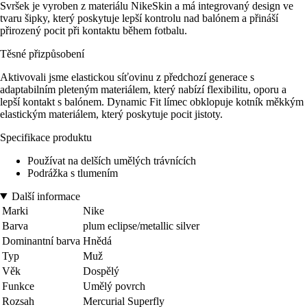
Svršek je vyroben z materiálu NikeSkin a má integrovaný design ve
tvaru šipky, který poskytuje lepší kontrolu nad balónem a přináší
přirozený pocit při kontaktu během fotbalu.
Těsné přizpůsobení
Aktivovali jsme elastickou síťovinu z předchozí generace s
adaptabilním pleteným materiálem, který nabízí flexibilitu, oporu a
lepší kontakt s balónem. Dynamic Fit límec obklopuje kotník měkkým
elastickým materiálem, který poskytuje pocit jistoty.
Specifikace produktu
Používat na delších umělých trávnících
Podrážka s tlumením
Další informace
Marki
Nike
Barva
plum eclipse/metallic silver
Dominantní barva
Hnědá
Typ
Muž
Věk
Dospělý
Funkce
Umělý povrch
Rozsah
Mercurial Superfly