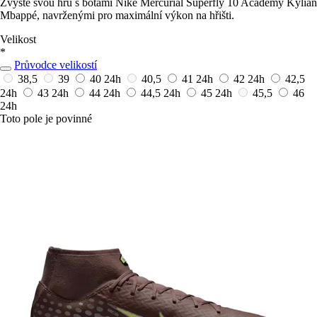
Zvyšte svou hru s botami Nike Mercurial Superfly 10 Academy Kylian
Mbappé, navrženými pro maximální výkon na hřišti.
Velikost
*
Průvodce velikostí
38,5
39
40
24h
40,5
41
24h
42
24h
42,5
24h
43
24h
44
24h
44,5
24h
45
24h
45,5
46
24h
Toto pole je povinné