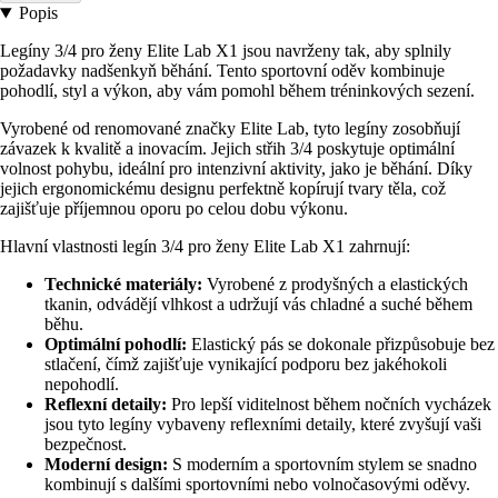
Popis
Legíny 3/4 pro ženy Elite Lab X1 jsou navrženy tak, aby splnily
požadavky nadšenkyň běhání. Tento sportovní oděv kombinuje
pohodlí, styl a výkon, aby vám pomohl během tréninkových sezení.
Vyrobené od renomované značky Elite Lab, tyto legíny zosobňují
závazek k kvalitě a inovacím. Jejich střih 3/4 poskytuje optimální
volnost pohybu, ideální pro intenzivní aktivity, jako je běhání. Díky
jejich ergonomickému designu perfektně kopírují tvary těla, což
zajišťuje příjemnou oporu po celou dobu výkonu.
Hlavní vlastnosti legín 3/4 pro ženy Elite Lab X1 zahrnují:
Technické materiály:
Vyrobené z prodyšných a elastických
tkanin, odvádějí vlhkost a udržují vás chladné a suché během
běhu.
Optimální pohodlí:
Elastický pás se dokonale přizpůsobuje bez
stlačení, čímž zajišťuje vynikající podporu bez jakéhokoli
nepohodlí.
Reflexní detaily:
Pro lepší viditelnost během nočních vycházek
jsou tyto legíny vybaveny reflexními detaily, které zvyšují vaši
bezpečnost.
Moderní design:
S moderním a sportovním stylem se snadno
kombinují s dalšími sportovními nebo volnočasovými oděvy.