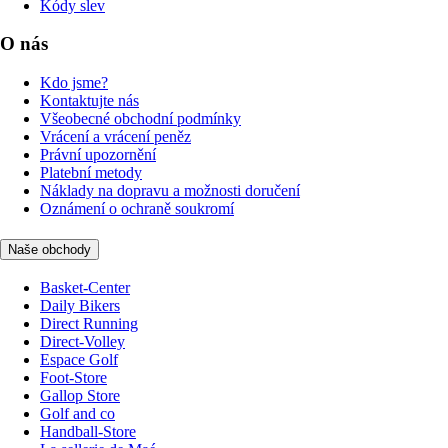
Kódy slev
O nás
Kdo jsme?
Kontaktujte nás
Všeobecné obchodní podmínky
Vrácení a vrácení peněz
Právní upozornění
Platební metody
Náklady na dopravu a možnosti doručení
Oznámení o ochraně soukromí
Naše obchody
Basket-Center
Daily Bikers
Direct Running
Direct-Volley
Espace Golf
Foot-Store
Gallop Store
Golf and co
Handball-Store