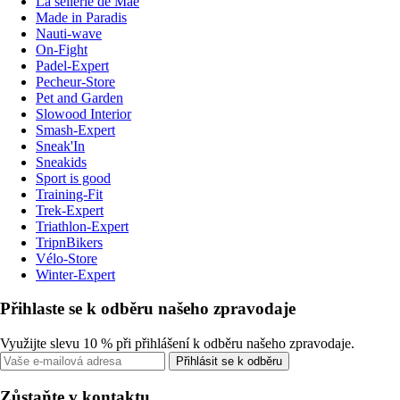
La sellerie de Maé
Made in Paradis
Nauti-wave
On-Fight
Padel-Expert
Pecheur-Store
Pet and Garden
Slowood Interior
Smash-Expert
Sneak'In
Sneakids
Sport is good
Training-Fit
Trek-Expert
Triathlon-Expert
TripnBikers
Vélo-Store
Winter-Expert
Přihlaste se k odběru našeho zpravodaje
Využijte slevu 10 % při přihlášení k odběru našeho zpravodaje.
Přihlásit se k odběru
Zůstaňte v kontaktu