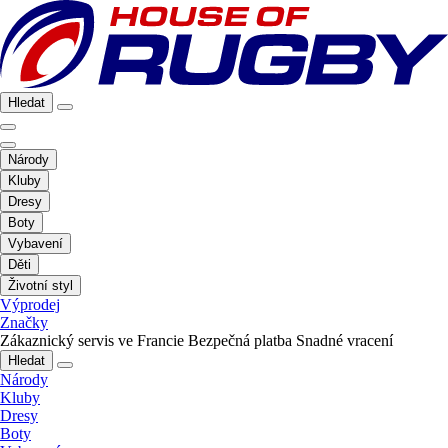
Hledat
Národy
Kluby
Dresy
Boty
Vybavení
Děti
Životní styl
Výprodej
Značky
Zákaznický servis ve Francie
Bezpečná platba
Snadné vracení
Hledat
Národy
Kluby
Dresy
Boty