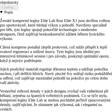
objednavky
Loading...
Popis
Ženské kompresní legíny Elite Lab Run Elite X1 jsou skvělou volbou
pro sportovkyně, které hledají výkon a pohodlí. Navrženy speciálně
pro běh, tyto legíny spojují pokročilé technologie s moderním
designem, čímž zajišťují bezkonkurenční zážitek během fyzického
výkonu.
Cílená komprese pomáhá zlepšit prokrvení, což může přispět k lepší
svalové regeneraci a snížení únavy. Tyto legíny jsou ideální pro
intenzivní tréninkové session i pro závody, poskytují optimální oporu,
když ji nejvíce potřebujete.
Jejich prodyšný materiál reguluje tělesnou teplotu a udržuje pokožku
suchou, i při delších bězích. Navíc ploché švy snižují riziko podráždění
a odření, což zajišťuje maximální pohodlí na pokožce po celou dobu
vaší aktivity.
Vestavěné reflexní detaily v jejich designu zvyšují vaši viditelnost při
běhání, zejména za špatných světelných podmínek. Co se týče stylu,
kompresní legíny Elite Lab se mohou pochlubit pečlivě zpracovanými
detaily, zajišťujícími, že zůstanete jak výkonná, tak i elegantní na
cestách.