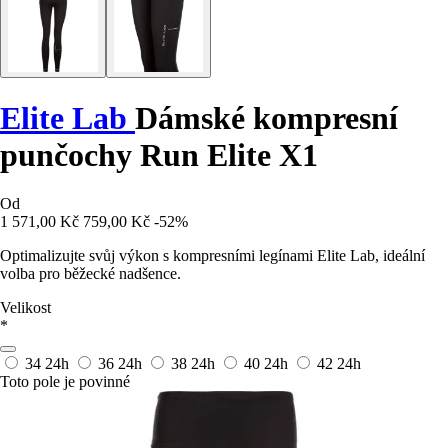
Elite Lab
Dámské kompresní
punčochy Run Elite X1
Od
1 571,00 Kč
759,00 Kč
-52%
Optimalizujte svůj výkon s kompresními legínami Elite Lab, ideální
volba pro běžecké nadšence.
Velikost
*
34
24h
36
24h
38
24h
40
24h
42
24h
Toto pole je povinné