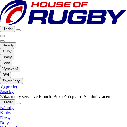
Hledat
Národy
Kluby
Dresy
Boty
Vybavení
Děti
Životní styl
Výprodej
Značky
Zákaznický servis ve Francie
Bezpečná platba
Snadné vracení
Hledat
Národy
Kluby
Dresy
Boty