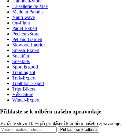
Handball-Store
La sellerie de Maé
Made in Paradis
Nauti-wave
On-Fight
Padel-Expert
Pecheur-Store
Pet and Garden
Slowood Interior
Smash-Expert
Sneak'In
Sneakids
Sport is good
Training-Fit
Trek-Expert
Triathlon-Expert
TripnBikers
Vélo-Store
Winter-Expert
Přihlaste se k odběru našeho zpravodaje
Využijte slevu 10 % při přihlášení k odběru našeho zpravodaje.
Přihlásit se k odběru