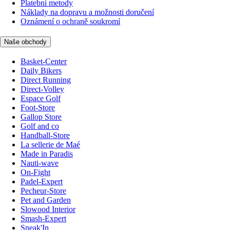
Platební metody
Náklady na dopravu a možnosti doručení
Oznámení o ochraně soukromí
Naše obchody
Basket-Center
Daily Bikers
Direct Running
Direct-Volley
Espace Golf
Foot-Store
Gallop Store
Golf and co
Handball-Store
La sellerie de Maé
Made in Paradis
Nauti-wave
On-Fight
Padel-Expert
Pecheur-Store
Pet and Garden
Slowood Interior
Smash-Expert
Sneak'In