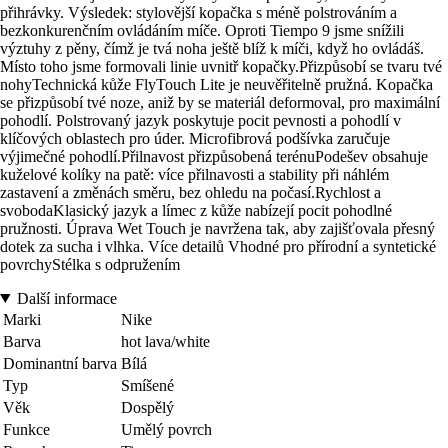
přihrávky. Výsledek: stylovější kopačka s méně polstrováním a
bezkonkurenčním ovládáním míče. Oproti Tiempo 9 jsme snížili
výztuhy z pěny, čímž je tvá noha ještě blíž k míči, když ho ovládáš.
Místo toho jsme formovali linie uvnitř kopačky.Přizpůsobí se tvaru tvé
nohyTechnická kůže FlyTouch Lite je neuvěřitelně pružná. Kopačka
se přizpůsobí tvé noze, aniž by se materiál deformoval, pro maximální
pohodlí. Polstrovaný jazyk poskytuje pocit pevnosti a pohodlí v
klíčových oblastech pro úder. Microfibrová podšívka zaručuje
výjimečné pohodlí.Přilnavost přizpůsobená terénuPodešev obsahuje
kuželové kolíky na patě: více přilnavosti a stability při náhlém
zastavení a změnách směru, bez ohledu na počasí.Rychlost a
svobodaKlasický jazyk a límec z kůže nabízejí pocit pohodlné
pružnosti. Úprava Wet Touch je navržena tak, aby zajišťovala přesný
dotek za sucha i vlhka. Více detailů Vhodné pro přírodní a syntetické
povrchyStélka s odpružením
Další informace
Marki
Nike
Barva
hot lava/white
Dominantní barva
Bílá
Typ
Smíšené
Věk
Dospělý
Funkce
Umělý povrch