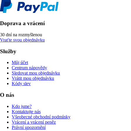
Doprava a vrácení
30 dní na rozmyšlenou
Vraťte svou objednávku
Služby
Můj účet
Centrum nápovědy
Sledovat mou objednávku
Vrátit mou objednávku
Kódy slev
O nás
Kdo jsme?
Kontaktujte nás
Všeobecné obchodní podmínky
Vrácení a vrácení peněz
Právní upozornění