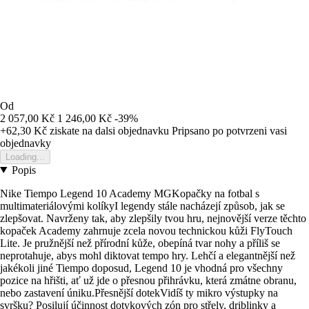
Od
2 057,00 Kč
1 246,00 Kč
-39%
+62,30 Kč
ziskate na dalsi objednavku
Pripsano po potvrzeni vasi
objednavky
Loading...
Popis
Nike Tiempo Legend 10 Academy MGKopačky na fotbal s
multimateriálovými kolíkyI legendy stále nacházejí způsob, jak se
zlepšovat. Navrženy tak, aby zlepšily tvou hru, nejnovější verze těchto
kopaček Academy zahrnuje zcela novou technickou kůži FlyTouch
Lite. Je pružnější než přírodní kůže, obepíná tvar nohy a příliš se
neprotahuje, abys mohl diktovat tempo hry. Lehčí a elegantnější než
jakékoli jiné Tiempo doposud, Legend 10 je vhodná pro všechny
pozice na hřišti, ať už jde o přesnou přihrávku, která zmátne obranu,
nebo zastavení úniku.Přesnější dotekVidíš ty mikro výstupky na
svršku? Posilují účinnost dotykových zón pro střely, driblinky a