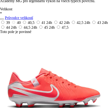
Academy MG pro legendární výkon na všech typech povrchů.
Velikost
*
Průvodce velikostí
39
40
40,5
41
24h
42
24h
42,5
24h
43
24h
44
24h
44,5
24h
45
24h
47,5
Toto pole je povinné