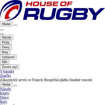
Hledat
Národy
Kluby
Dresy
Boty
Vybavení
Děti
Životní styl
Výprodej
Značky
Zákaznický servis ve Francie
Bezpečná platba
Snadné vracení
Hledat
Národy
Kluby
Dresy
Boty