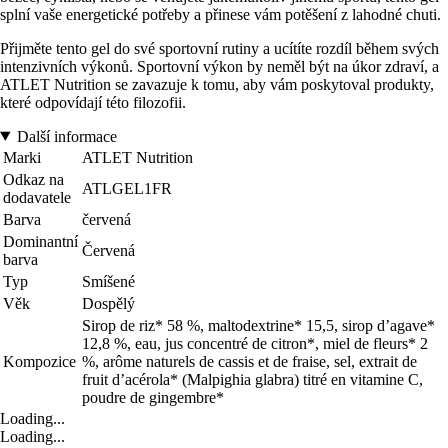
splní vaše energetické potřeby a přinese vám potěšení z lahodné chuti.
Přijměte tento gel do své sportovní rutiny a ucítíte rozdíl během svých
intenzivních výkonů. Sportovní výkon by neměl být na úkor zdraví, a
ATLET Nutrition se zavazuje k tomu, aby vám poskytoval produkty,
které odpovídají této filozofii.
Další informace
Marki
ATLET Nutrition
Odkaz na
ATLGEL1FR
dodavatele
Barva
červená
Dominantní
Červená
barva
Typ
Smíšené
Věk
Dospělý
Sirop de riz* 58 %, maltodextrine* 15,5, sirop d’agave*
12,8 %, eau, jus concentré de citron*, miel de fleurs* 2
Kompozice
%, arôme naturels de cassis et de fraise, sel, extrait de
fruit d’acérola* (Malpighia glabra) titré en vitamine C,
poudre de gingembre*
Loading...
Loading...