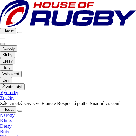
Hledat
Národy
Kluby
Dresy
Boty
Vybavení
Děti
Životní styl
Výprodej
Značky
Zákaznický servis ve Francie
Bezpečná platba
Snadné vracení
Hledat
Národy
Kluby
Dresy
Boty