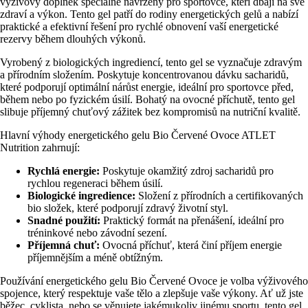
výživový doplněk speciálně navržený pro sportovce, kteří dbají na své
zdraví a výkon. Tento gel patří do rodiny energetických gelů a nabízí
praktické a efektivní řešení pro rychlé obnovení vaší energetické
rezervy během dlouhých výkonů.
Vyrobený z biologických ingrediencí, tento gel se vyznačuje zdravým
a přírodním složením. Poskytuje koncentrovanou dávku sacharidů,
které podporují optimální nárůst energie, ideální pro sportovce před,
během nebo po fyzickém úsilí. Bohatý na ovocné příchutě, tento gel
slibuje příjemný chuťový zážitek bez kompromisů na nutriční kvalitě.
Hlavní výhody energetického gelu Bio Červené Ovoce ATLET
Nutrition zahrnují:
Rychlá energie:
Poskytuje okamžitý zdroj sacharidů pro
rychlou regeneraci během úsilí.
Biologické ingredience:
Složení z přírodních a certifikovaných
bio složek, které podporují zdravý životní styl.
Snadné použití:
Praktický formát na přenášení, ideální pro
tréninkové nebo závodní sezení.
Příjemná chuť:
Ovocná příchuť, která činí příjem energie
příjemnějším a méně obtížným.
Používání energetického gelu Bio Červené Ovoce je volba výživového
spojence, který respektuje vaše tělo a zlepšuje vaše výkony. Ať už jste
běžec, cyklista, nebo se věnujete jakémukoliv jinému sportu, tento gel