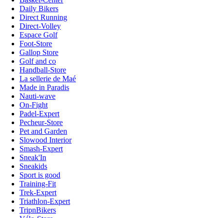
Daily Bikers
Direct Running
Direct-Volley
Espace Golf
Foot-Store
Gallop Store
Golf and co
Handball-Store
La sellerie de Maé
Made in Paradis
Nauti-wave
On-Fight
Padel-Expert
Pecheur-Store
Pet and Garden
Slowood Interior
Smash-Expert
Sneak'In
Sneakids
Sport is good
Training-Fit
Trek-Expert
Triathlon-Expert
TripnBikers