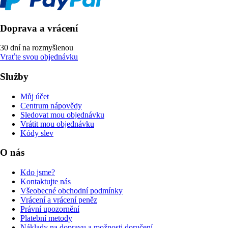
Doprava a vrácení
30 dní na rozmyšlenou
Vraťte svou objednávku
Služby
Můj účet
Centrum nápovědy
Sledovat mou objednávku
Vrátit mou objednávku
Kódy slev
O nás
Kdo jsme?
Kontaktujte nás
Všeobecné obchodní podmínky
Vrácení a vrácení peněz
Právní upozornění
Platební metody
Náklady na dopravu a možnosti doručení