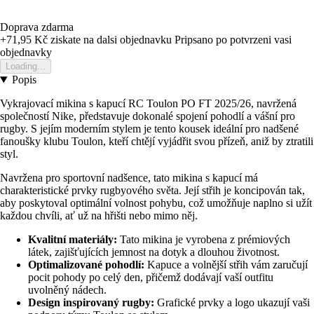
Doprava zdarma
+71,95 Kč
ziskate na dalsi objednavku
Pripsano po potvrzeni vasi
objednavky
Loading...
Popis
Vykrajovací mikina s kapucí RC Toulon PO FT 2025/26, navržená
společností Nike, představuje dokonalé spojení pohodlí a vášní pro
rugby. S jejím moderním stylem je tento kousek ideální pro nadšené
fanoušky klubu Toulon, kteří chtějí vyjádřit svou přízeň, aniž by ztratili
styl.
Navržena pro sportovní nadšence, tato mikina s kapucí má
charakteristické prvky rugbyového světa. Její střih je koncipován tak,
aby poskytoval optimální volnost pohybu, což umožňuje naplno si užít
každou chvíli, ať už na hřišti nebo mimo něj.
Kvalitní materiály:
Tato mikina je vyrobena z prémiových
látek, zajišťujících jemnost na dotyk a dlouhou životnost.
Optimalizované pohodlí:
Kapuce a volnější střih vám zaručují
pocit pohody po celý den, přičemž dodávají vaší outfitu
uvolněný nádech.
Design inspirovaný rugby:
Grafické prvky a logo ukazují vaši