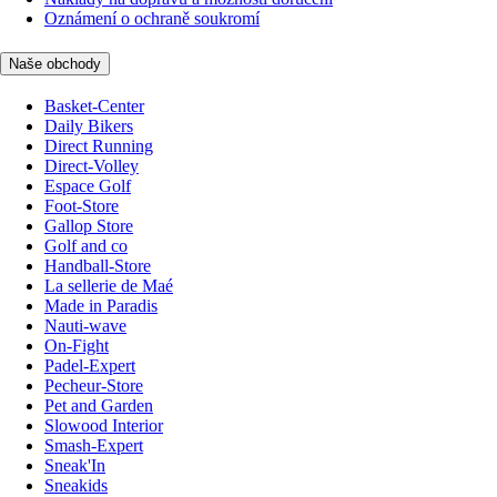
Oznámení o ochraně soukromí
Naše obchody
Basket-Center
Daily Bikers
Direct Running
Direct-Volley
Espace Golf
Foot-Store
Gallop Store
Golf and co
Handball-Store
La sellerie de Maé
Made in Paradis
Nauti-wave
On-Fight
Padel-Expert
Pecheur-Store
Pet and Garden
Slowood Interior
Smash-Expert
Sneak'In
Sneakids