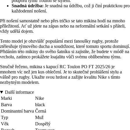
podporu týmu Toulon se stylem.
Snadná údržba:
Je snadná na údržbu, což ji činí praktickou pro
každodenní nošení.
Při nošení samostatně nebo přes tričko se tato mikina hodí na mnoho
příležitostí. Ať už jdete na zápas nebo na neformální setkání s přáteli,
vždy udělá dojem.
Tento model je obzvlášť populární mezi fanoušky rugby, protože
ztělesňuje týmového ducha a soudržnost, které tomuto sportu dominují.
Přidáním této mikiny do svého šatníku si zajistíte, že budete v módě na
vrcholu, zatímco prokážete loajalitu vůči svému oblíbenému týmu.
Stručně řečeno, mikina s kapucí RC Toulon PO FT 2025/26 je
mnohem víc než jen kus oblečení. Je to skutečné prohlášení stylu a
vášně pro rugby. Ukažte svou hrdost a zažijte kvalitu Nike s tímto
nezbytným modelem.
Další informace
Marki
Nike
Barva
black
Dominantní barva
Černá
Typ
Muž
Věk
Dospělý