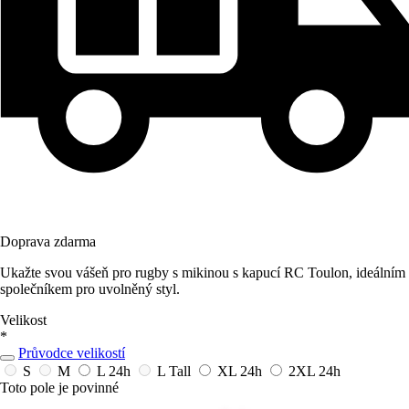
Doprava zdarma
Ukažte svou vášeň pro rugby s mikinou s kapucí RC Toulon, ideálním
společníkem pro uvolněný styl.
Velikost
*
Průvodce velikostí
S
M
L
24h
L Tall
XL
24h
2XL
24h
Toto pole je povinné