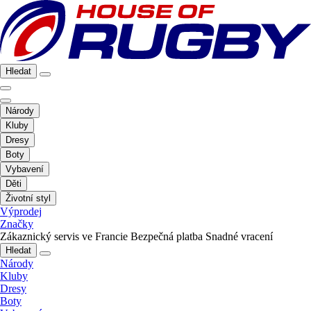
Hledat
Národy
Kluby
Dresy
Boty
Vybavení
Děti
Životní styl
Výprodej
Značky
Zákaznický servis ve Francie
Bezpečná platba
Snadné vracení
Hledat
Národy
Kluby
Dresy
Boty