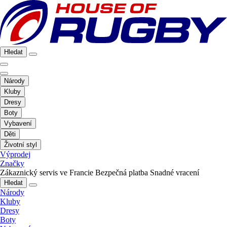
Hledat
Národy
Kluby
Dresy
Boty
Vybavení
Děti
Životní styl
Výprodej
Značky
Zákaznický servis ve Francie
Bezpečná platba
Snadné vracení
Hledat
Národy
Kluby
Dresy
Boty