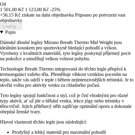
Od
1 501,00 Kč
1 123,00 Kč
-25%
+56,15 Kč
ziskate na dalsi objednavku
Pripsano po potvrzeni vasi
objednavky
Loading...
Popis
Dámské dlouhé legíny Mizuno Breath Thermo Mid Weight jsou
ideálním kouskem pro sportovkyně hledající pohodlí a výkon.
Vyrobeny z kvalitních materiálů, tyto legíny poskytují příjemný pocit
na pokožce a umožňují velkou volnost pohybu.
Technologie Breath Thermo integrovaná do těchto legín přispívá k
termoregulaci vašeho těla. Přeměňuje vlhkost vzniklou pocením na
teplo, takže vás udrží v teple i během nejintenzivnějších tréninků. Je to
skvělá volba pro aktivity venku za chladného počasí.
Tyto legíny spojují funkčnost a styl, což je činí vhodnými pro různé
typy aktivit, ať už jde o běhání venku, lekce jógy nebo tréninky v
tělocvičně. Jejich přiléhavý střih zajišťuje optimální oporu a dokonale
obepíná ženské tvary.
Hlavní vlastnosti těchto legín jsou následující:
Prodyšný a lehký materiál pro maximální pohodlí