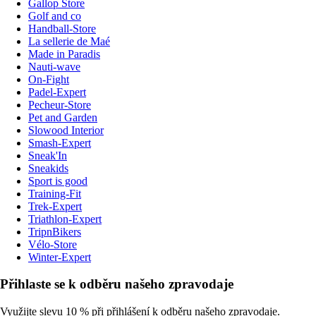
Gallop Store
Golf and co
Handball-Store
La sellerie de Maé
Made in Paradis
Nauti-wave
On-Fight
Padel-Expert
Pecheur-Store
Pet and Garden
Slowood Interior
Smash-Expert
Sneak'In
Sneakids
Sport is good
Training-Fit
Trek-Expert
Triathlon-Expert
TripnBikers
Vélo-Store
Winter-Expert
Přihlaste se k odběru našeho zpravodaje
Využijte slevu 10 % při přihlášení k odběru našeho zpravodaje.