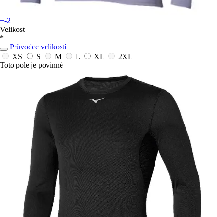
+-2
Velikost
*
Průvodce velikostí
XS
S
M
L
XL
2XL
Toto pole je povinné