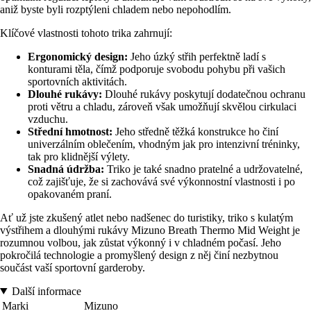
aniž byste byli rozptýleni chladem nebo nepohodlím.
Klíčové vlastnosti tohoto trika zahrnují:
Ergonomický design:
Jeho úzký střih perfektně ladí s
konturami těla, čímž podporuje svobodu pohybu při vašich
sportovních aktivitách.
Dlouhé rukávy:
Dlouhé rukávy poskytují dodatečnou ochranu
proti větru a chladu, zároveň však umožňují skvělou cirkulaci
vzduchu.
Střední hmotnost:
Jeho středně těžká konstrukce ho činí
univerzálním oblečením, vhodným jak pro intenzivní tréninky,
tak pro klidnější výlety.
Snadná údržba:
Triko je také snadno pratelné a udržovatelné,
což zajišťuje, že si zachovává své výkonnostní vlastnosti i po
opakovaném praní.
Ať už jste zkušený atlet nebo nadšenec do turistiky, triko s kulatým
výstřihem a dlouhými rukávy Mizuno Breath Thermo Mid Weight je
rozumnou volbou, jak zůstat výkonný i v chladném počasí. Jeho
pokročilá technologie a promyšlený design z něj činí nezbytnou
součást vaší sportovní garderoby.
Další informace
Marki
Mizuno