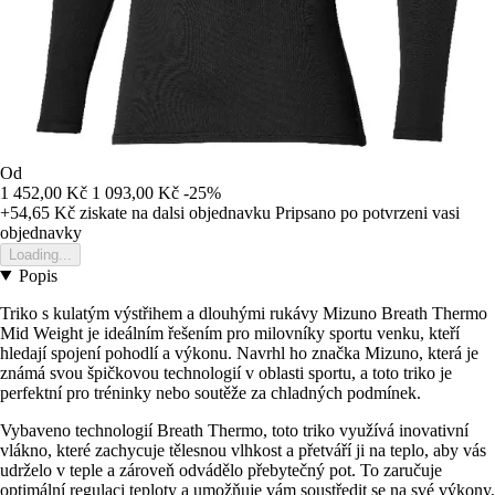
Od
1 452,00 Kč
1 093,00 Kč
-25%
+54,65 Kč
ziskate na dalsi objednavku
Pripsano po potvrzeni vasi
objednavky
Loading...
Popis
Triko s kulatým výstřihem a dlouhými rukávy Mizuno Breath Thermo
Mid Weight je ideálním řešením pro milovníky sportu venku, kteří
hledají spojení pohodlí a výkonu. Navrhl ho značka Mizuno, která je
známá svou špičkovou technologií v oblasti sportu, a toto triko je
perfektní pro tréninky nebo soutěže za chladných podmínek.
Vybaveno technologií Breath Thermo, toto triko využívá inovativní
vlákno, které zachycuje tělesnou vlhkost a přetváří ji na teplo, aby vás
udrželo v teple a zároveň odvádělo přebytečný pot. To zaručuje
optimální regulaci teploty a umožňuje vám soustředit se na své výkony,