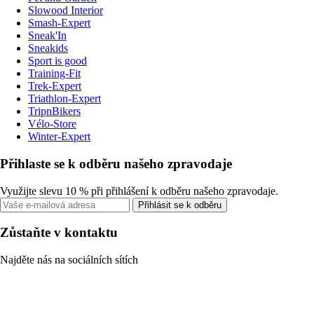
Slowood Interior
Smash-Expert
Sneak'In
Sneakids
Sport is good
Training-Fit
Trek-Expert
Triathlon-Expert
TripnBikers
Vélo-Store
Winter-Expert
Přihlaste se k odběru našeho zpravodaje
Využijte slevu 10 % při přihlášení k odběru našeho zpravodaje.
Přihlásit se k odběru
Zůstaňte v kontaktu
Najděte nás na sociálních sítích