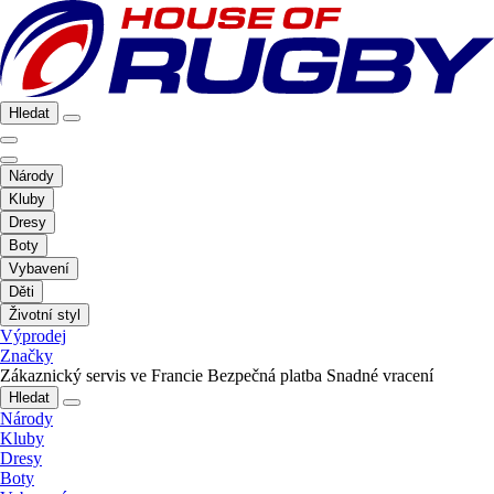
Hledat
Národy
Kluby
Dresy
Boty
Vybavení
Děti
Životní styl
Výprodej
Značky
Zákaznický servis ve Francie
Bezpečná platba
Snadné vracení
Hledat
Národy
Kluby
Dresy
Boty