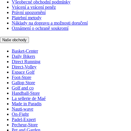
Všeobecné obchodní podmínky
Vrácení a vrácení peněz
Právní upozornění
Platební metody
Náklady na dopravu a možnosti doručení
Oznámení o ochraně soukromí
Naše obchody
Basket-Center
Daily Bikers
Direct Running
Direct-Volley
Espace Golf
Foot-Store
Gallop Store
Golf and co
Handball-Store
La sellerie de Maé
Made in Paradis
Nauti-wave
On-Fight
Padel-Expert
Pecheur-Store
Pet and Garden