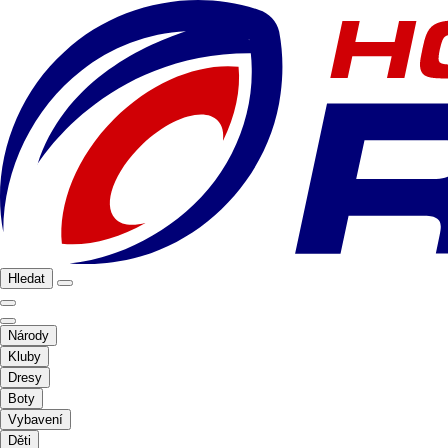
Hledat
Národy
Kluby
Dresy
Boty
Vybavení
Děti