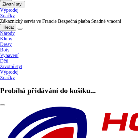
Životní styl
Výprodej
Značky
Zákaznický servis ve Francie
Bezpečná platba
Snadné vracení
Hledat
Národy
Kluby
Dresy
Boty
Vybavení
Děti
Životní styl
Výprodej
Značky
Probíhá přidávání do košíku...