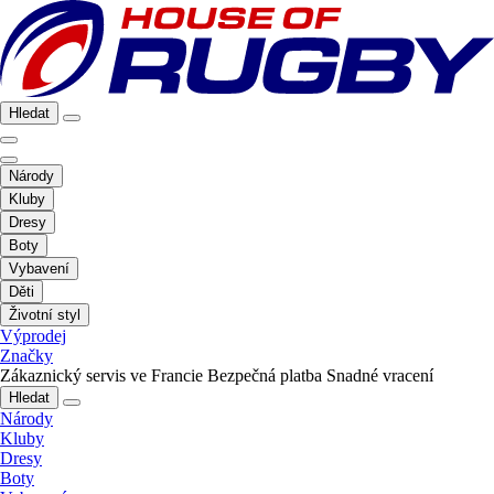
Hledat
Národy
Kluby
Dresy
Boty
Vybavení
Děti
Životní styl
Výprodej
Značky
Zákaznický servis ve Francie
Bezpečná platba
Snadné vracení
Hledat
Národy
Kluby
Dresy
Boty