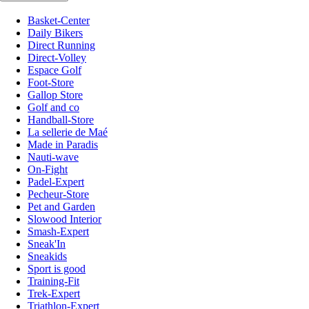
Basket-Center
Daily Bikers
Direct Running
Direct-Volley
Espace Golf
Foot-Store
Gallop Store
Golf and co
Handball-Store
La sellerie de Maé
Made in Paradis
Nauti-wave
On-Fight
Padel-Expert
Pecheur-Store
Pet and Garden
Slowood Interior
Smash-Expert
Sneak'In
Sneakids
Sport is good
Training-Fit
Trek-Expert
Triathlon-Expert