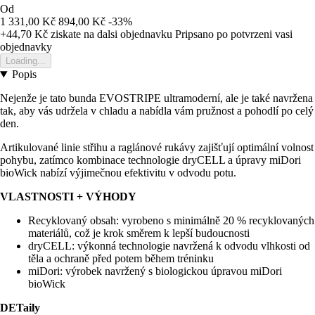
Od
1 331,00 Kč
894,00 Kč
-33%
+44,70 Kč
ziskate na dalsi objednavku
Pripsano po potvrzeni vasi
objednavky
Loading...
Popis
Nejenže je tato bunda EVOSTRIPE ultramoderní, ale je také navržena
tak, aby vás udržela v chladu a nabídla vám pružnost a pohodlí po celý
den.
Artikulované linie střihu a raglánové rukávy zajišťují optimální volnost
pohybu, zatímco kombinace technologie dryCELL a úpravy miDori
bioWick nabízí výjimečnou efektivitu v odvodu potu.
VLASTNOSTI + VÝHODY
Recyklovaný obsah: vyrobeno s minimálně 20 % recyklovaných
materiálů, což je krok směrem k lepší budoucnosti
dryCELL: výkonná technologie navržená k odvodu vlhkosti od
těla a ochraně před potem během tréninku
miDori: výrobek navržený s biologickou úpravou miDori
bioWick
DETaily