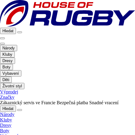
Hledat
Národy
Kluby
Dresy
Boty
Vybavení
Děti
Životní styl
Výprodej
Značky
Zákaznický servis ve Francie
Bezpečná platba
Snadné vracení
Hledat
Národy
Kluby
Dresy
Boty