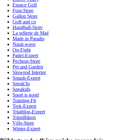
Espace Golf
Foot-Store
Gallop Store
Golf and co
Handball-Store
La sellerie de Maé
Made in Paradis
Nauti-wave
On-Fight
Padel-Expert
Pecheur-Store
Pet and Garden
Slowood Interior
Smash-Expert
Sneak'In
Sneakids
Sport is good
Training-Fit
Trek-Expert
Triathlon-Expert
TripnBikers
Vélo-Store
Winter-Expert