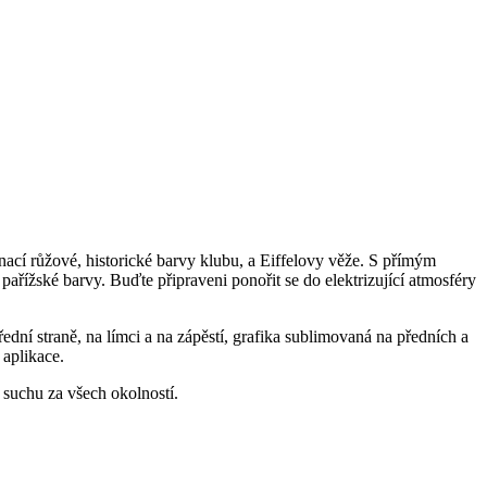
ací růžové, historické barvy klubu, a Eiffelovy věže. S přímým
ařížské barvy. Buďte připraveni ponořit se do elektrizující atmosféry
í straně, na límci a na zápěstí, grafika sublimovaná na předních a
 aplikace.
 suchu za všech okolností.