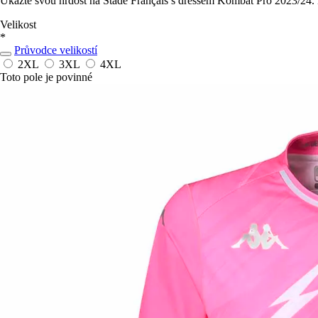
Ukažte svou hrdost na Stade Français s dressem Kombat Pro 2023/24. Ele
Velikost
*
Průvodce velikostí
2XL
3XL
4XL
Toto pole je povinné