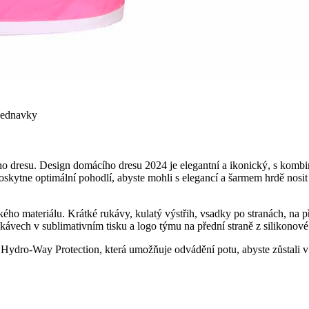
bjednavky
o dresu. Design domácího dresu 2024 je elegantní a ikonický, s kombin
kytne optimální pohodlí, abyste mohli s elegancí a šarmem hrdě nosit p
teriálu. Krátké rukávy, kulatý výstřih, vsadky po stranách, na předn
ávech v sublimativním tisku a logo týmu na přední straně z silikonové
Hydro-Way Protection, která umožňuje odvádění potu, abyste zůstali v