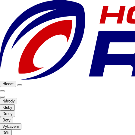
Hledat
Národy
Kluby
Dresy
Boty
Vybavení
Děti