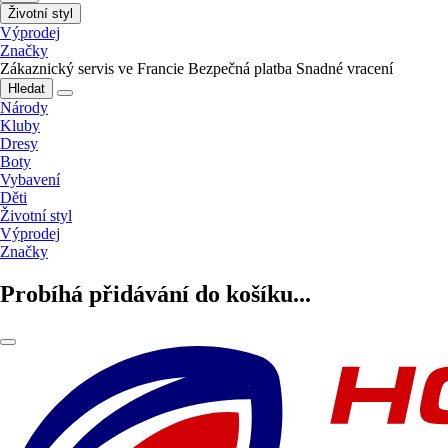
Životní styl
Výprodej
Značky
Zákaznický servis ve Francie
Bezpečná platba
Snadné vracení
Hledat
Národy
Kluby
Dresy
Boty
Vybavení
Děti
Životní styl
Výprodej
Značky
Probíhá přidávání do košíku...