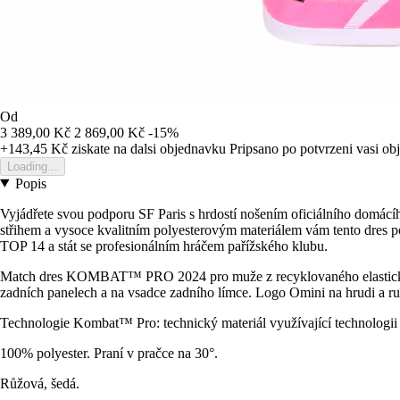
Od
3 389,00 Kč
2 869,00 Kč
-15%
+143,45 Kč
ziskate na dalsi objednavku
Pripsano po potvrzeni vasi o
Loading...
Popis
Vyjádřete svou podporu SF Paris s hrdostí nošením oficiálního domácíh
střihem a vysoce kvalitním polyesterovým materiálem vám tento dres pos
TOP 14 a stát se profesionálním hráčem pařížského klubu.
Match dres KOMBAT™ PRO 2024 pro muže z recyklovaného elastického ma
zadních panelech a na vsadce zadního límce. Logo Omini na hrudi a ruk
Technologie Kombat™ Pro: technický materiál využívající technologii 
100% polyester. Praní v pračce na 30°.
Růžová, šedá.