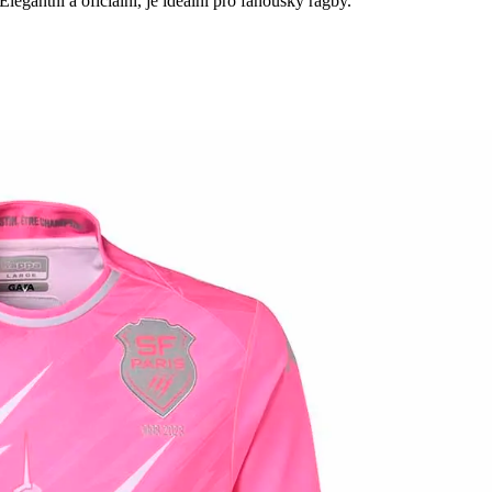
gantní a oficiální, je ideální pro fanoušky ragby.