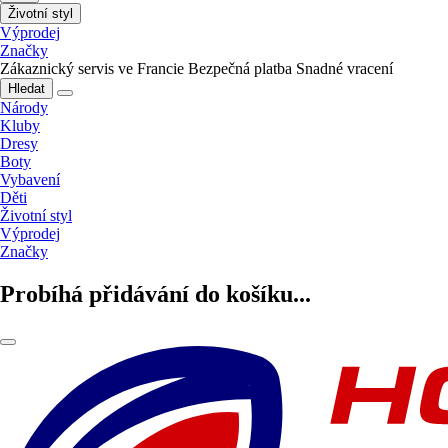
Životní styl
Výprodej
Značky
Zákaznický servis ve Francie
Bezpečná platba
Snadné vracení
Hledat
Národy
Kluby
Dresy
Boty
Vybavení
Děti
Životní styl
Výprodej
Značky
Probíhá přidávání do košíku...