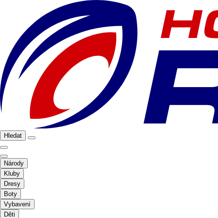
Hledat
Národy
Kluby
Dresy
Boty
Vybavení
Děti