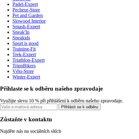
Padel-Expert
Pecheur-Store
Pet and Garden
Slowood Interior
Smash-Expert
Sneak'In
Sneakids
Sport is good
Training-Fit
Trek-Expert
Triathlon-Expert
TripnBikers
Vélo-Store
Winter-Expert
Přihlaste se k odběru našeho zpravodaje
Využijte slevu 10 % při přihlášení k odběru našeho zpravodaje.
Přihlásit se k odběru
Zůstaňte v kontaktu
Najděte nás na sociálních sítích