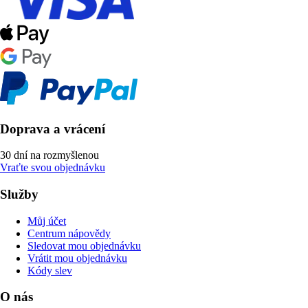
Doprava a vrácení
30 dní na rozmyšlenou
Vraťte svou objednávku
Služby
Můj účet
Centrum nápovědy
Sledovat mou objednávku
Vrátit mou objednávku
Kódy slev
O nás