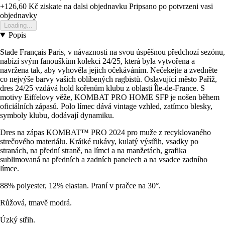
+126,60 Kč
ziskate na dalsi objednavku
Pripsano po potvrzeni vasi
objednavky
Loading...
Popis
Stade Français Paris, v návaznosti na svou úspěšnou předchozí sezónu,
nabízí svým fanouškům kolekci 24/25, která byla vytvořena a
navržena tak, aby vyhověla jejich očekáváním. Nečekejte a zvedněte
co nejvýše barvy vašich oblíbených ragbistů. Oslavující město Paříž,
dres 24/25 vzdává hold kořenům klubu z oblasti Île-de-France. S
motivy Eiffelovy věže, KOMBAT PRO HOME SFP je nošen během
oficiálních zápasů. Polo límec dává vintage vzhled, zatímco blesky,
symboly klubu, dodávají dynamiku.
Dres na zápas KOMBAT™ PRO 2024 pro muže z recyklovaného
strečového materiálu. Krátké rukávy, kulatý výstřih, vsadky po
stranách, na přední straně, na límci a na manžetách, grafika
sublimovaná na předních a zadních panelech a na vsadce zadního
límce.
88% polyester, 12% elastan. Praní v pračce na 30°.
Růžová, tmavě modrá.
Úzký střih.