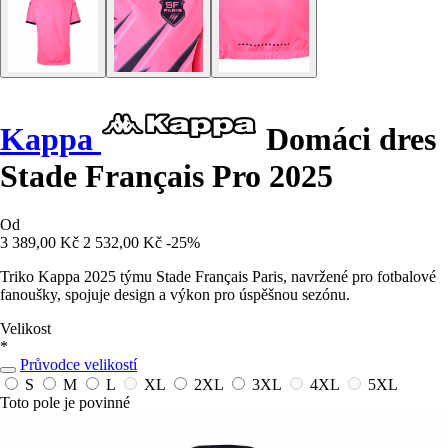
Kappa
Domáci dres
Stade Français Pro 2025
Od
3 389,00 Kč
2 532,00 Kč
-25%
Triko Kappa 2025 týmu Stade Français Paris, navržené pro fotbalové
fanoušky, spojuje design a výkon pro úspěšnou sezónu.
Velikost
*
Průvodce velikostí
S
M
L
XL
2XL
3XL
4XL
5XL
Toto pole je povinné