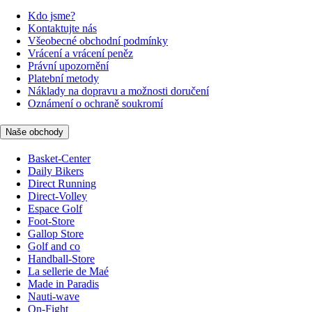
Kdo jsme?
Kontaktujte nás
Všeobecné obchodní podmínky
Vrácení a vrácení peněz
Právní upozornění
Platební metody
Náklady na dopravu a možnosti doručení
Oznámení o ochraně soukromí
Naše obchody
Basket-Center
Daily Bikers
Direct Running
Direct-Volley
Espace Golf
Foot-Store
Gallop Store
Golf and co
Handball-Store
La sellerie de Maé
Made in Paradis
Nauti-wave
On-Fight