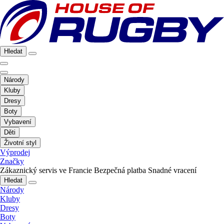
Hledat
Národy
Kluby
Dresy
Boty
Vybavení
Děti
Životní styl
Výprodej
Značky
Zákaznický servis ve Francie
Bezpečná platba
Snadné vracení
Hledat
Národy
Kluby
Dresy
Boty