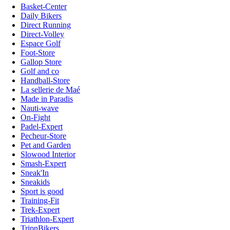
Basket-Center
Daily Bikers
Direct Running
Direct-Volley
Espace Golf
Foot-Store
Gallop Store
Golf and co
Handball-Store
La sellerie de Maé
Made in Paradis
Nauti-wave
On-Fight
Padel-Expert
Pecheur-Store
Pet and Garden
Slowood Interior
Smash-Expert
Sneak'In
Sneakids
Sport is good
Training-Fit
Trek-Expert
Triathlon-Expert
TripnBikers