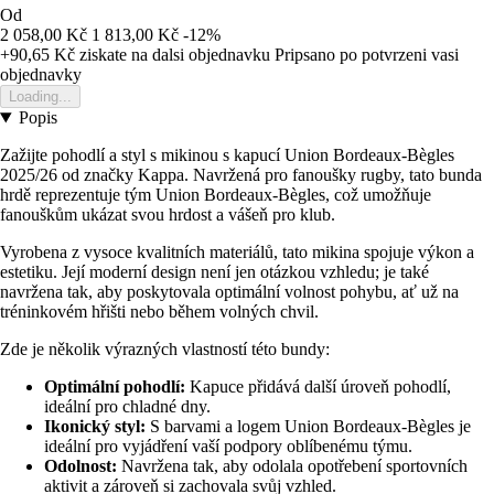
Od
2 058,00 Kč
1 813,00 Kč
-12%
+90,65 Kč
ziskate na dalsi objednavku
Pripsano po potvrzeni vasi
objednavky
Loading...
Popis
Zažijte pohodlí a styl s mikinou s kapucí Union Bordeaux-Bègles
2025/26 od značky Kappa. Navržená pro fanoušky rugby, tato bunda
hrdě reprezentuje tým Union Bordeaux-Bègles, což umožňuje
fanouškům ukázat svou hrdost a vášeň pro klub.
Vyrobena z vysoce kvalitních materiálů, tato mikina spojuje výkon a
estetiku. Její moderní design není jen otázkou vzhledu; je také
navržena tak, aby poskytovala optimální volnost pohybu, ať už na
tréninkovém hřišti nebo během volných chvil.
Zde je několik výrazných vlastností této bundy:
Optimální pohodlí:
Kapuce přidává další úroveň pohodlí,
ideální pro chladné dny.
Ikonický styl:
S barvami a logem Union Bordeaux-Bègles je
ideální pro vyjádření vaší podpory oblíbenému týmu.
Odolnost:
Navržena tak, aby odolala opotřebení sportovních
aktivit a zároveň si zachovala svůj vzhled.