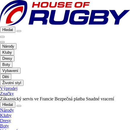
Hledat
Národy
Kluby
Dresy
Boty
Vybavení
Děti
Životní styl
Výprodej
Značky
Zákaznický servis ve Francie
Bezpečná platba
Snadné vracení
Hledat
Národy
Kluby
Dresy
Boty