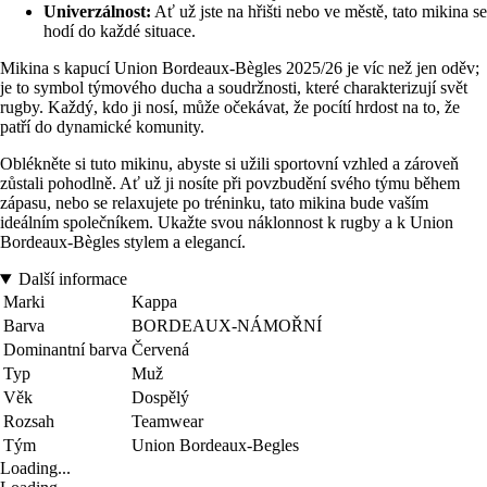
Univerzálnost:
Ať už jste na hřišti nebo ve městě, tato mikina se
hodí do každé situace.
Mikina s kapucí Union Bordeaux-Bègles 2025/26 je víc než jen oděv;
je to symbol týmového ducha a soudržnosti, které charakterizují svět
rugby. Každý, kdo ji nosí, může očekávat, že pocítí hrdost na to, že
patří do dynamické komunity.
Oblékněte si tuto mikinu, abyste si užili sportovní vzhled a zároveň
zůstali pohodlně. Ať už ji nosíte při povzbudění svého týmu během
zápasu, nebo se relaxujete po tréninku, tato mikina bude vaším
ideálním společníkem. Ukažte svou náklonnost k rugby a k Union
Bordeaux-Bègles stylem a elegancí.
Další informace
Marki
Kappa
Barva
BORDEAUX-NÁMOŘNÍ
Dominantní barva
Červená
Typ
Muž
Věk
Dospělý
Rozsah
Teamwear
Tým
Union Bordeaux-Begles
Loading...