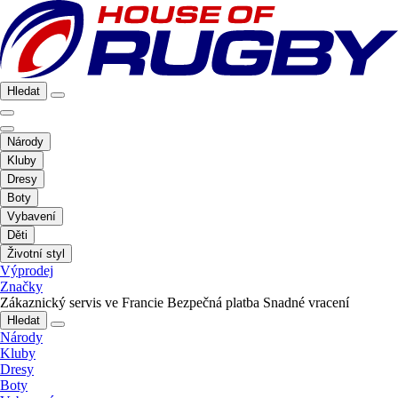
Hledat
Národy
Kluby
Dresy
Boty
Vybavení
Děti
Životní styl
Výprodej
Značky
Zákaznický servis ve Francie
Bezpečná platba
Snadné vracení
Hledat
Národy
Kluby
Dresy
Boty