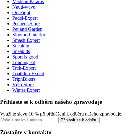
Made in Paradis
Nauti-wave
On-Fight
Padel-Expert
Pecheur-Store
Pet and Garden
Slowood Interior
Smash-Expert
Sneak'In
Sneakids
Sport is good
Training-Fit
Trek-Expert
Triathlon-Expert
TripnBikers
Vélo-Store
Winter-Expert
Přihlaste se k odběru našeho zpravodaje
Využijte slevu 10 % při přihlášení k odběru našeho zpravodaje.
Přihlásit se k odběru
Zůstaňte v kontaktu