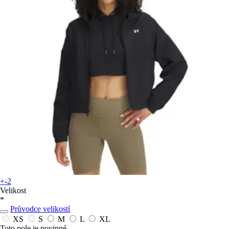
+-2
Velikost
*
Průvodce velikostí
XS
S
M
L
XL
Toto pole je povinné