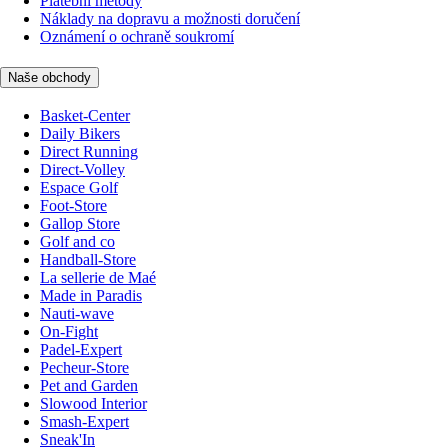
Platební metody
Náklady na dopravu a možnosti doručení
Oznámení o ochraně soukromí
Naše obchody
Basket-Center
Daily Bikers
Direct Running
Direct-Volley
Espace Golf
Foot-Store
Gallop Store
Golf and co
Handball-Store
La sellerie de Maé
Made in Paradis
Nauti-wave
On-Fight
Padel-Expert
Pecheur-Store
Pet and Garden
Slowood Interior
Smash-Expert
Sneak'In