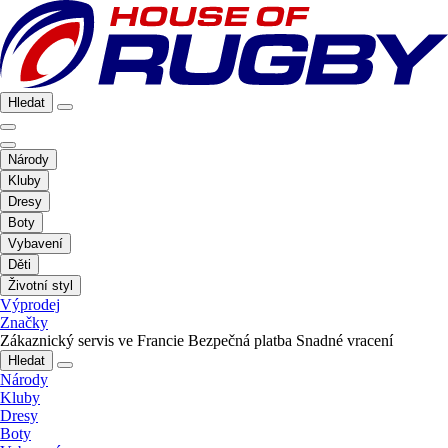
Hledat
Národy
Kluby
Dresy
Boty
Vybavení
Děti
Životní styl
Výprodej
Značky
Zákaznický servis ve Francie
Bezpečná platba
Snadné vracení
Hledat
Národy
Kluby
Dresy
Boty