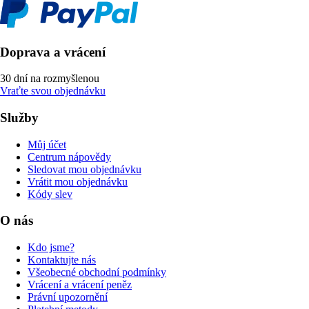
Doprava a vrácení
30 dní na rozmyšlenou
Vraťte svou objednávku
Služby
Můj účet
Centrum nápovědy
Sledovat mou objednávku
Vrátit mou objednávku
Kódy slev
O nás
Kdo jsme?
Kontaktujte nás
Všeobecné obchodní podmínky
Vrácení a vrácení peněz
Právní upozornění