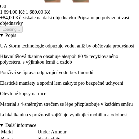
Od
1 694,00 Kč
1 680,00 Kč
+84,00 Kč
ziskate na dalsi objednavku
Pripsano po potvrzeni vasi
objednavky
Loading...
Popis
UA Storm technologie odpuzuje vodu, aniž by obětovala prodyšnost
Hlavní tělová tkanina obsahuje alespoň 80 % recyklovaného
polyesteru, s výjimkou lemů a ozdob
Používá se úprava odpuzující vodu bez fluoridů
Elastické manžety a spodní lem zakryté pro bezpečné uchycení
Otevřené kapsy na ruce
Materiál s 4-směrným strečem se lépe přizpůsobuje v každém směru
Lehká tkanina s pružností zajišťuje vynikající mobilitu a odolnost
Další informace
Marki
Under Armour
Barva
black/white