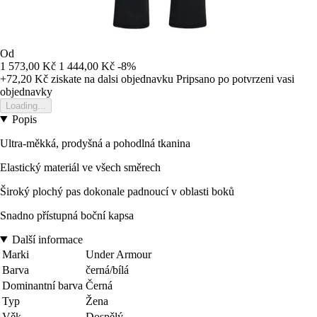
Od
1 573,00 Kč
1 444,00 Kč
-8%
+72,20 Kč
ziskate na dalsi objednavku
Pripsano po potvrzeni vasi
objednavky
Loading...
Popis
Ultra-měkká, prodyšná a pohodlná tkanina
Elastický materiál ve všech směrech
Široký plochý pas dokonale padnoucí v oblasti boků
Snadno přístupná boční kapsa
Další informace
Marki
Under Armour
Barva
černá/bílá
Dominantní barva
Černá
Typ
Žena
Věk
Dospělý