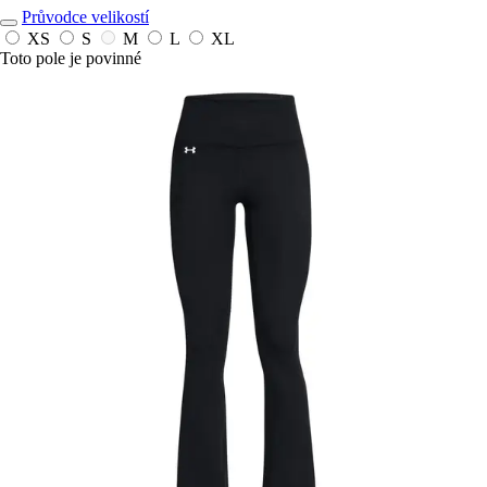
Průvodce velikostí
XS
S
M
L
XL
Toto pole je povinné