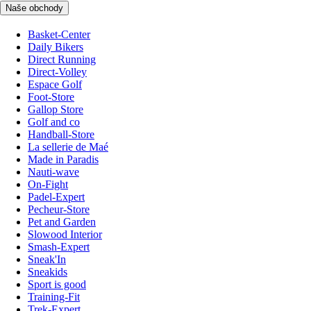
Naše obchody
Basket-Center
Daily Bikers
Direct Running
Direct-Volley
Espace Golf
Foot-Store
Gallop Store
Golf and co
Handball-Store
La sellerie de Maé
Made in Paradis
Nauti-wave
On-Fight
Padel-Expert
Pecheur-Store
Pet and Garden
Slowood Interior
Smash-Expert
Sneak'In
Sneakids
Sport is good
Training-Fit
Trek-Expert