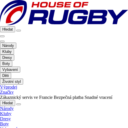
Hledat
Národy
Kluby
Dresy
Boty
Vybavení
Děti
Životní styl
Výprodej
Značky
Zákaznický servis ve Francie
Bezpečná platba
Snadné vracení
Hledat
Národy
Kluby
Dresy
Boty