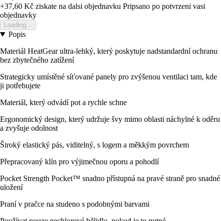
+37,60 Kč
ziskate na dalsi objednavku
Pripsano po potvrzeni vasi
objednavky
Loading...
Popis
Materiál HeatGear ultra-lehký, který poskytuje nadstandardní ochranu
bez zbytečného zatížení
Strategicky umístěné síťované panely pro zvýšenou ventilaci tam, kde
ji potřebujete
Materiál, který odvádí pot a rychle schne
Ergonomický design, který udržuje švy mimo oblasti náchylné k oděru
a zvyšuje odolnost
Široký elastický pás, viditelný, s logem a měkkým povrchem
Přepracovaný klín pro výjimečnou oporu a pohodlí
Pocket Strength Pocket™ snadno přístupná na pravé straně pro snadné
uložení
Praní v pračce na studeno s podobnými barvami
Používat pouze nechlorové bělidlo, pokud je to nutné