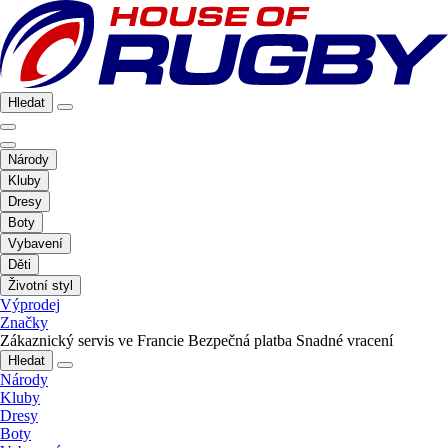
Hledat
Národy
Kluby
Dresy
Boty
Vybavení
Děti
Životní styl
Výprodej
Značky
Zákaznický servis ve Francie
Bezpečná platba
Snadné vracení
Hledat
Národy
Kluby
Dresy
Boty