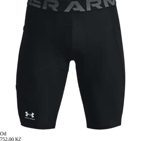
Od
752,00 Kč