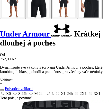
Under Armour
Krátkej
dlouhej à poches
Od
752,00 Kč
Dynamizujte své výkony s šortkami Under Armour à poches, které
kombinují lehkost, pohodlí a praktičnost pro všechny vaše tréninky.
Velikost
*
Průvodce velikostí
XS
S
24h
M
24h
L
XL
24h
2XL
3XL
Toto pole je povinné