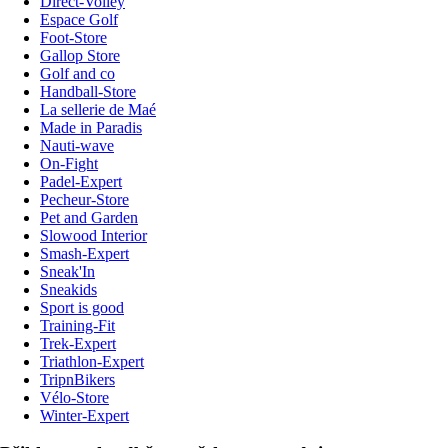
Direct-Volley
Espace Golf
Foot-Store
Gallop Store
Golf and co
Handball-Store
La sellerie de Maé
Made in Paradis
Nauti-wave
On-Fight
Padel-Expert
Pecheur-Store
Pet and Garden
Slowood Interior
Smash-Expert
Sneak'In
Sneakids
Sport is good
Training-Fit
Trek-Expert
Triathlon-Expert
TripnBikers
Vélo-Store
Winter-Expert