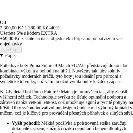
Od
2 300,00 Kč
1 380,00 Kč
-40%
Ušetřete 5%
s kódem
EXTRA
+69,00 Kč
ziskate na dalsi objednavku
Pripsano po potvrzeni vasi
objednavky
Loading...
Popis
Fotbalové boty Puma Future 9 Match FG/AG představují dokonalou
kombinaci výkonu a pohodlí na hřišti. Navrženy tak, aby splnily
požadavky moderních hráčů, tyto boty jsou ideální pro přírodní a
syntetické trávníky, což vám umožní vyniknout v každém zápase.
Každý detail bot Puma Future 9 Match je promyšlen tak, aby zlepšil
váš herní zážitek. Technologie svršku zajišťuje optimální podporu a
zároveň nabízí velkou lehkost, což umožňuje agilní a rychlé pohyby na
hřišti. Díky svému inovativnímu designu budete mít výborný kontakt s
míčem, což je klíčové pro provádění přesných přihrávek a silných střel.
Vyšší pohodlí:
Měkká podšívka a polstrovaná stélka zaručují
dokonalé usazení, snižující riziko nepohodlí během dlouhých