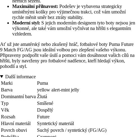
herních sezení.
Maximální přilnavost:
Podešev je vybavena strategicky
umístěnými kolíky pro výjimečnou trakci, což vám umožní
rychle měnit směr bez ztráty stability.
Moderní styl:
S jejich moderním designem tyto boty nejsou jen
výkonné, ale také vám umožní vyčnívat na hřišti s elegantním
vzhledem.
Ať už jste amatérský nebo zkušený hráč, fotbalové boty Puma Future
9 Match FG/AG jsou ideální volbou pro zlepšení vašeho výkonu.
Připraveny podpořit vaše úsilí a pomoci vám dosáhnout vašich cílů na
hřišti, byly navrženy pro fotbalové nadšence, kteří hledají výkon,
pohodlí a styl.
Další informace
Marki
Puma
Barva
yellow alert-mint jelly
Dominantní barva
Žlutá
Typ
Smíšené
Věk
Dospělý
Rozsah
Future
Hlavní materiál
Syntetický materiál
Povrch obuvi
Suchý povrch / syntetický (FG/AG)
Podrážka
Cramponi