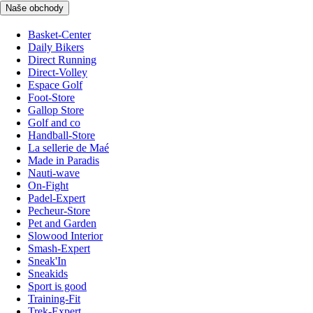
Naše obchody
Basket-Center
Daily Bikers
Direct Running
Direct-Volley
Espace Golf
Foot-Store
Gallop Store
Golf and co
Handball-Store
La sellerie de Maé
Made in Paradis
Nauti-wave
On-Fight
Padel-Expert
Pecheur-Store
Pet and Garden
Slowood Interior
Smash-Expert
Sneak'In
Sneakids
Sport is good
Training-Fit
Trek-Expert