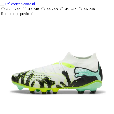
Průvodce velikostí
42,5
24h
43
24h
44
24h
45
24h
46
24h
Toto pole je povinné