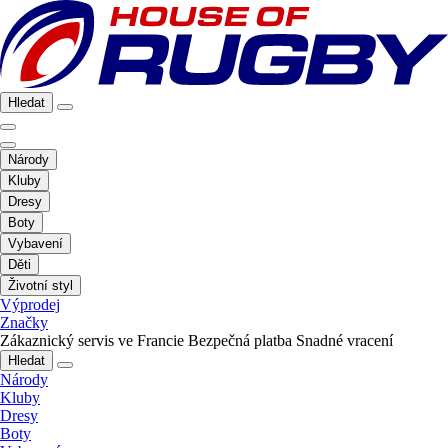
Hledat
Národy
Kluby
Dresy
Boty
Vybavení
Děti
Životní styl
Výprodej
Značky
Zákaznický servis ve Francie
Bezpečná platba
Snadné vracení
Hledat
Národy
Kluby
Dresy
Boty