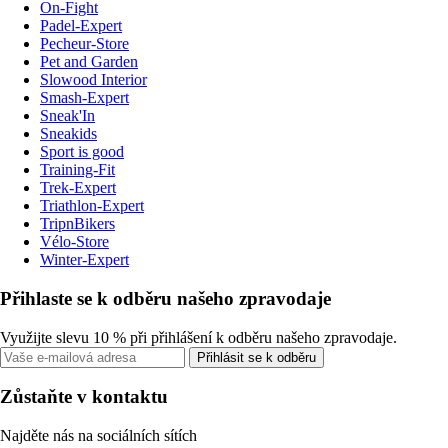
On-Fight
Padel-Expert
Pecheur-Store
Pet and Garden
Slowood Interior
Smash-Expert
Sneak'In
Sneakids
Sport is good
Training-Fit
Trek-Expert
Triathlon-Expert
TripnBikers
Vélo-Store
Winter-Expert
Přihlaste se k odběru našeho zpravodaje
Využijte slevu 10 % při přihlášení k odběru našeho zpravodaje.
Přihlásit se k odběru
Zůstaňte v kontaktu
Najděte nás na sociálních sítích