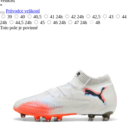
Velikost
*
Průvodce velikostí
39
40
40,5
41
24h
42
24h
42,5
43
44
24h
44,5
24h
45
46
24h
47
24h
48
Toto pole je povinné