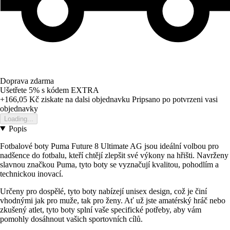
Doprava zdarma
Ušetřete 5%
s kódem
EXTRA
+166,05 Kč
ziskate na dalsi objednavku
Pripsano po potvrzeni vasi
objednavky
Loading...
Popis
Fotbalové boty Puma Future 8 Ultimate AG jsou ideální volbou pro
nadšence do fotbalu, kteří chtějí zlepšit své výkony na hřišti. Navrženy
slavnou značkou Puma, tyto boty se vyznačují kvalitou, pohodlím a
technickou inovací.
Určeny pro dospělé, tyto boty nabízejí unisex design, což je činí
vhodnými jak pro muže, tak pro ženy. Ať už jste amatérský hráč nebo
zkušený atlet, tyto boty splní vaše specifické potřeby, aby vám
pomohly dosáhnout vašich sportovních cílů.