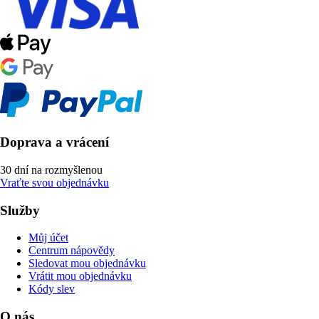
Doprava a vrácení
30 dní na rozmyšlenou
Vraťte svou objednávku
Služby
Můj účet
Centrum nápovědy
Sledovat mou objednávku
Vrátit mou objednávku
Kódy slev
O nás