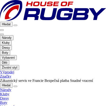
Hledat
Národy
Kluby
Dresy
Boty
Vybavení
Děti
Životní styl
Výprodej
Značky
Zákaznický servis ve Francie
Bezpečná platba
Snadné vracení
Hledat
Národy
Kluby
Dresy
Boty