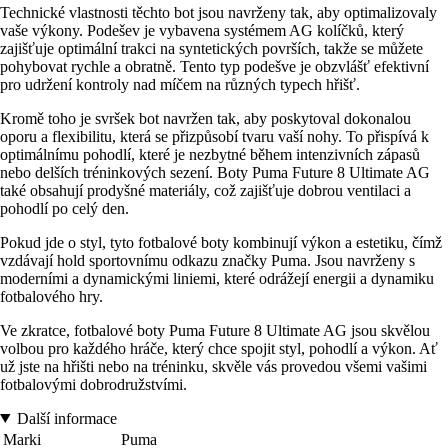
Technické vlastnosti těchto bot jsou navrženy tak, aby optimalizovaly
vaše výkony. Podešev je vybavena systémem AG kolíčků, který
zajišťuje optimální trakci na syntetických površích, takže se můžete
pohybovat rychle a obratně. Tento typ podešve je obzvlášť efektivní
pro udržení kontroly nad míčem na různých typech hřišť.
Kromě toho je svršek bot navržen tak, aby poskytoval dokonalou
oporu a flexibilitu, která se přizpůsobí tvaru vaší nohy. To přispívá k
optimálnímu pohodlí, které je nezbytné během intenzivních zápasů
nebo delších tréninkových sezení. Boty Puma Future 8 Ultimate AG
také obsahují prodyšné materiály, což zajišťuje dobrou ventilaci a
pohodlí po celý den.
Pokud jde o styl, tyto fotbalové boty kombinují výkon a estetiku, čímž
vzdávají hold sportovnímu odkazu značky Puma. Jsou navrženy s
moderními a dynamickými liniemi, které odrážejí energii a dynamiku
fotbalového hry.
Ve zkratce, fotbalové boty Puma Future 8 Ultimate AG jsou skvělou
volbou pro každého hráče, který chce spojit styl, pohodlí a výkon. Ať
už jste na hřišti nebo na tréninku, skvěle vás provedou všemi vašimi
fotbalovými dobrodružstvími.
Další informace
Marki
Puma