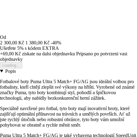
Od
2 300,00 Kč
1 380,00 Kč
-40%
Ušetřete 5%
s kódem
EXTRA
+69,00 Kč
ziskate na dalsi objednavku
Pripsano po potvrzeni vasi
objednavky
Loading...
Popis
Fotbalové boty Puma Ultra 5 Match+ FG/AG jsou ideální volbou pro
fotbalisty, kteří chtějí zlepšit své výkony na hřišti. Vyrobené od známé
značky Puma, tyto boty kombinují styl, pohodlí a špičkovou
technologii, aby nabídly bezkonkurenční herní zážitek.
Speciálně navržené pro fotbal, tyto boty mají inovativní hroty, které
zajišťují optimální přilnavost na trávních a umělých površích. Ať už
jste rychlý útočník nebo robustní obránce, tyto boty vám umožní
pohybovat se obratně a rychle měnit směr.
Puma Ultra 5 Match+ FG/AG je také vybavena technologií SpeedUnit