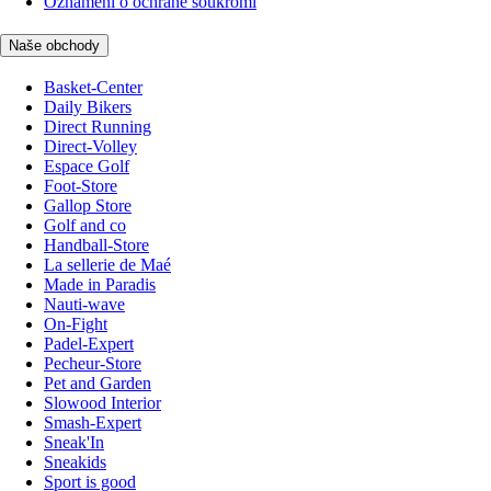
Oznámení o ochraně soukromí
Naše obchody
Basket-Center
Daily Bikers
Direct Running
Direct-Volley
Espace Golf
Foot-Store
Gallop Store
Golf and co
Handball-Store
La sellerie de Maé
Made in Paradis
Nauti-wave
On-Fight
Padel-Expert
Pecheur-Store
Pet and Garden
Slowood Interior
Smash-Expert
Sneak'In
Sneakids
Sport is good