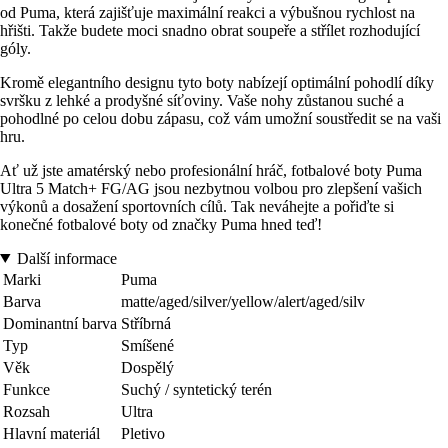
od Puma, která zajišťuje maximální reakci a výbušnou rychlost na
hřišti. Takže budete moci snadno obrat soupeře a střílet rozhodující
góly.
Kromě elegantního designu tyto boty nabízejí optimální pohodlí díky
svršku z lehké a prodyšné síťoviny. Vaše nohy zůstanou suché a
pohodlné po celou dobu zápasu, což vám umožní soustředit se na vaši
hru.
Ať už jste amatérský nebo profesionální hráč, fotbalové boty Puma
Ultra 5 Match+ FG/AG jsou nezbytnou volbou pro zlepšení vašich
výkonů a dosažení sportovních cílů. Tak neváhejte a pořiďte si
konečné fotbalové boty od značky Puma hned teď!
Další informace
Marki
Puma
Barva
matte/aged/silver/yellow/alert/aged/silv
Dominantní barva
Stříbrná
Typ
Smíšené
Věk
Dospělý
Funkce
Suchý / syntetický terén
Rozsah
Ultra
Hlavní materiál
Pletivo