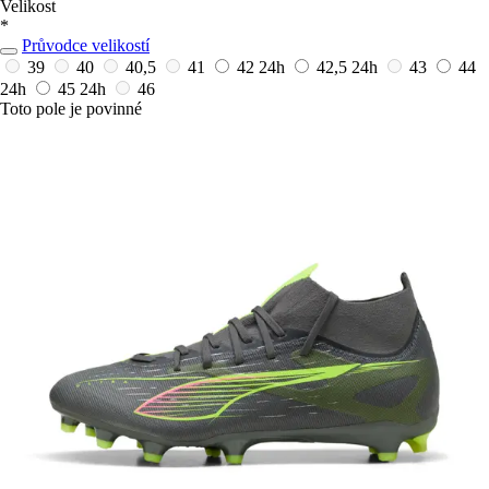
Velikost
*
Průvodce velikostí
39
40
40,5
41
42
24h
42,5
24h
43
44
24h
45
24h
46
Toto pole je povinné