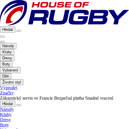
Hledat
Národy
Kluby
Dresy
Boty
Vybavení
Děti
Životní styl
Výprodej
Značky
Zákaznický servis ve Francie
Bezpečná platba
Snadné vracení
Hledat
Národy
Kluby
Dresy
Boty