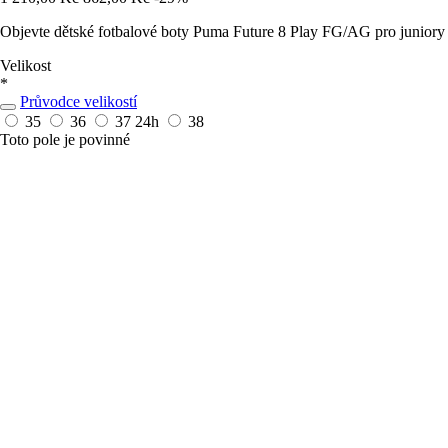
Objevte dětské fotbalové boty Puma Future 8 Play FG/AG pro juniory a
Velikost
*
Průvodce velikostí
35
36
37
24h
38
Toto pole je povinné