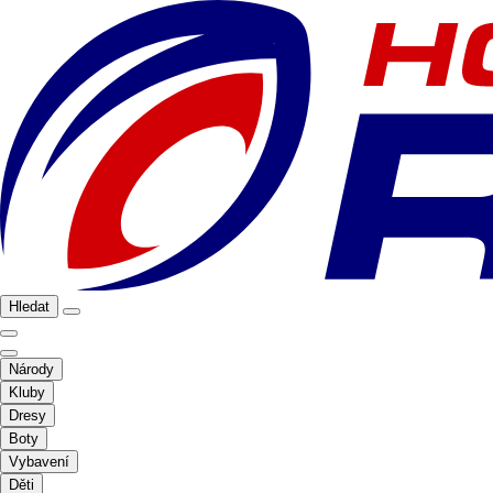
Hledat
Národy
Kluby
Dresy
Boty
Vybavení
Děti