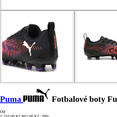
Puma
Fotbalové boty F
Od
1 210,00 Kč
862,00 Kč
-29%