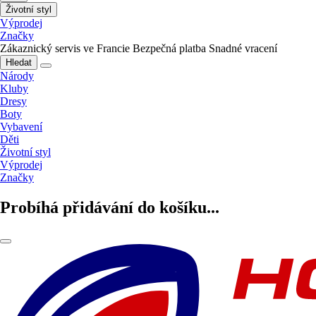
Životní styl
Výprodej
Značky
Zákaznický servis ve Francie
Bezpečná platba
Snadné vracení
Hledat
Národy
Kluby
Dresy
Boty
Vybavení
Děti
Životní styl
Výprodej
Značky
Probíhá přidávání do košíku...