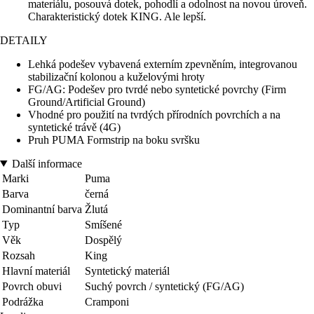
materiálu, posouvá dotek, pohodlí a odolnost na novou úroveň.
Charakteristický dotek KING. Ale lepší.
DETAILY
Lehká podešev vybavená externím zpevněním, integrovanou
stabilizační kolonou a kuželovými hroty
FG/AG: Podešev pro tvrdé nebo syntetické povrchy (Firm
Ground/Artificial Ground)
Vhodné pro použití na tvrdých přírodních povrchích a na
syntetické trávě (4G)
Pruh PUMA Formstrip na boku svršku
Další informace
Marki
Puma
Barva
černá
Dominantní barva
Žlutá
Typ
Smíšené
Věk
Dospělý
Rozsah
King
Hlavní materiál
Syntetický materiál
Povrch obuvi
Suchý povrch / syntetický (FG/AG)
Podrážka
Cramponi