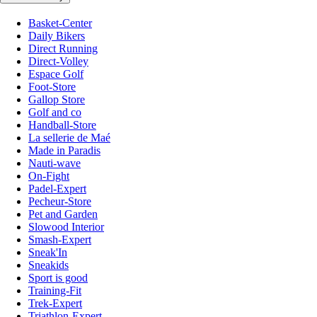
Basket-Center
Daily Bikers
Direct Running
Direct-Volley
Espace Golf
Foot-Store
Gallop Store
Golf and co
Handball-Store
La sellerie de Maé
Made in Paradis
Nauti-wave
On-Fight
Padel-Expert
Pecheur-Store
Pet and Garden
Slowood Interior
Smash-Expert
Sneak'In
Sneakids
Sport is good
Training-Fit
Trek-Expert
Triathlon-Expert