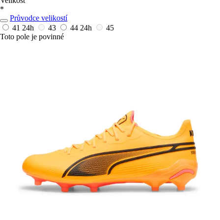
Velikost
*
Průvodce velikostí
41
24h
43
44
24h
45
Toto pole je povinné