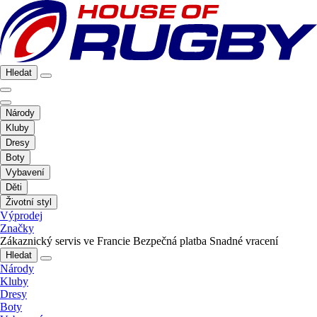
Hledat
Národy
Kluby
Dresy
Boty
Vybavení
Děti
Životní styl
Výprodej
Značky
Zákaznický servis ve Francie
Bezpečná platba
Snadné vracení
Hledat
Národy
Kluby
Dresy
Boty