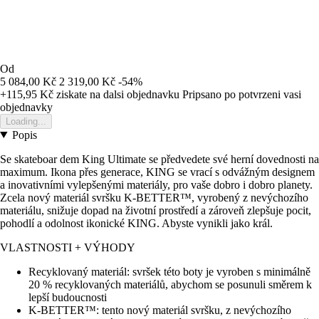
Od
5 084,00 Kč
2 319,00 Kč
-54%
+115,95 Kč
ziskate na dalsi objednavku
Pripsano po potvrzeni vasi
objednavky
Loading...
Popis
Se skateboar dem King Ultimate se předvedete své herní dovednosti na
maximum. Ikona přes generace, KING se vrací s odvážným designem
a inovativními vylepšenými materiály, pro vaše dobro i dobro planety.
Zcela nový materiál svršku K-BETTER™, vyrobený z nevýchozího
materiálu, snižuje dopad na životní prostředí a zároveň zlepšuje pocit,
pohodlí a odolnost ikonické KING. Abyste vynikli jako král.
VLASTNOSTI + VÝHODY
Recyklovaný materiál: svršek této boty je vyroben s minimálně
20 % recyklovaných materiálů, abychom se posunuli směrem k
lepší budoucnosti
K-BETTER™: tento nový materiál svršku, z nevýchozího