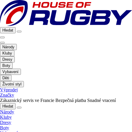
Hledat
Národy
Kluby
Dresy
Boty
Vybavení
Děti
Životní styl
Výprodej
Značky
Zákaznický servis ve Francie
Bezpečná platba
Snadné vracení
Hledat
Národy
Kluby
Dresy
Boty