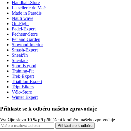
Handball-Store
La sellerie de Maé
Made in Paradis
Nauti-wave
On-Fight
Padel-Expert
Pecheur-Store
Pet and Garden
Slowood Interior
Smash-Expert
Sneak'In
Sneakids
Sport is good
Training-Fit
Trek-Expert
Triathlon-Expert
TripnBikers
Vélo-Store
Winter-Expert
Přihlaste se k odběru našeho zpravodaje
Využijte slevu 10 % při přihlášení k odběru našeho zpravodaje.
Přihlásit se k odběru