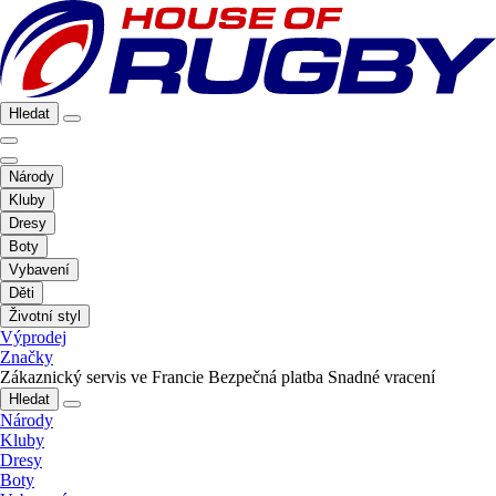
Hledat
Národy
Kluby
Dresy
Boty
Vybavení
Děti
Životní styl
Výprodej
Značky
Zákaznický servis ve Francie
Bezpečná platba
Snadné vracení
Hledat
Národy
Kluby
Dresy
Boty