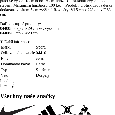
práci ve výšce 10 cm nebo 15 cm. Možnost uskladnit zvýšení pod
stepem. Maximální hmotnost: 100 kg. + Produkt: protiskluzová deska,
dodávaná s párem 5 cm zvýšení. Rozměry: V15 cm x š28 cm x D68
cm.
Další dostupné produkty:
044008 Step 78x29 cm se zvýšeními
044084 Step 78x29 cm
Další informace
Marki
Sporti
Odkaz na dodavatele
044101
Barva
černá
Dominantní barva
Černá
Typ
Smíšené
Věk
Dospělý
Loading...
Loading...
Všechny naše značky