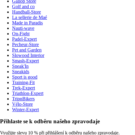
Gallop Store
Golf and co
Handball-Store
La sellerie de Maé
Made in Paradis
Nauti-wave
On-Fight
Padel-Expert
Pecheur-Store
Pet and Garden
Slowood Interior
Smash-Expert
Sneak'In
Sneakids
Sport is good
Training-Fit
Trek-Expert
Triathlon-Expert
TripnBikers
Vélo-Store
Winter-Expert
Přihlaste se k odběru našeho zpravodaje
Využijte slevu 10 % při přihlášení k odběru našeho zpravodaje.