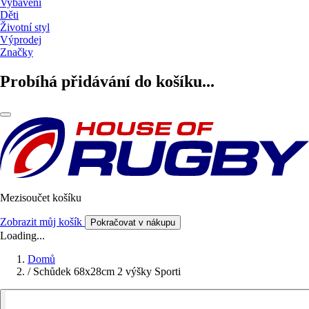
Vybavení
Děti
Životní styl
Výprodej
Značky
Probíhá přidávání do košíku...
Mezisoučet košíku
Zobrazit můj košík
Pokračovat v nákupu
Loading...
Domů
/
Schůdek 68x28cm 2 výšky Sporti