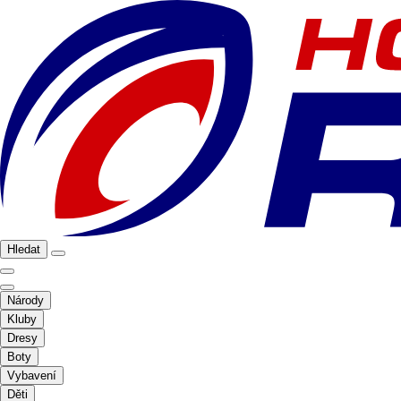
Hledat
Národy
Kluby
Dresy
Boty
Vybavení
Děti