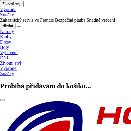
Životní styl
Výprodej
Značky
Zákaznický servis ve Francie
Bezpečná platba
Snadné vracení
Hledat
Národy
Kluby
Dresy
Boty
Vybavení
Děti
Životní styl
Výprodej
Značky
Probíhá přidávání do košíku...