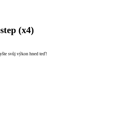
step (x4)
vyšte svůj výkon hned teď!