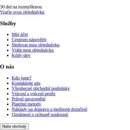
30 dní na rozmyšlenou
Vraťte svou objednávku
Služby
Můj účet
Centrum nápovědy
Sledovat mou objednávku
Vrátit mou objednávku
Kódy slev
O nás
Kdo jsme?
Kontaktujte nás
Všeobecné obchodní podmínky
Vrácení a vrácení peněz
Právní upozornění
Platební metody
Náklady na dopravu a možnosti doručení
Oznámení o ochraně soukromí
Naše obchody