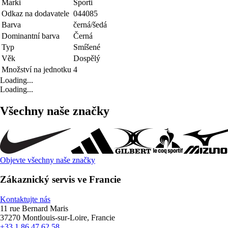
Marki
Sporti
Odkaz na dodavatele
044085
Barva
černá/šedá
Dominantní barva
Černá
Typ
Smíšené
Věk
Dospělý
Množství na jednotku
4
Loading...
Loading...
Všechny naše značky
Objevte všechny naše značky
Zákaznický servis ve Francie
Kontaktujte nás
11 rue Bernard Maris
37270 Montlouis-sur-Loire, Francie
+33 1 86 47 62 58