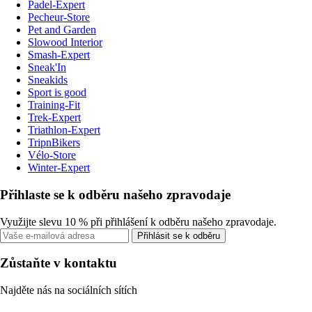
Padel-Expert
Pecheur-Store
Pet and Garden
Slowood Interior
Smash-Expert
Sneak'In
Sneakids
Sport is good
Training-Fit
Trek-Expert
Triathlon-Expert
TripnBikers
Vélo-Store
Winter-Expert
Přihlaste se k odběru našeho zpravodaje
Využijte slevu 10 % při přihlášení k odběru našeho zpravodaje.
Přihlásit se k odběru
Zůstaňte v kontaktu
Najděte nás na sociálních sítích