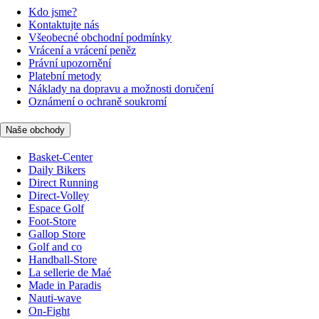
Kdo jsme?
Kontaktujte nás
Všeobecné obchodní podmínky
Vrácení a vrácení peněz
Právní upozornění
Platební metody
Náklady na dopravu a možnosti doručení
Oznámení o ochraně soukromí
Naše obchody
Basket-Center
Daily Bikers
Direct Running
Direct-Volley
Espace Golf
Foot-Store
Gallop Store
Golf and co
Handball-Store
La sellerie de Maé
Made in Paradis
Nauti-wave
On-Fight