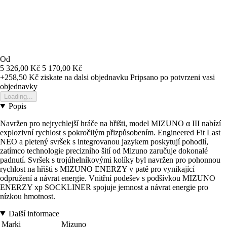
Od
5 326,00 Kč
5 170,00 Kč
+258,50 Kč
ziskate na dalsi objednavku
Pripsano po potvrzeni vasi
objednavky
Loading...
Popis
Navržen pro nejrychlejší hráče na hřišti, model MIZUNO α III nabízí
explozivní rychlost s pokročilým přizpůsobením. Engineered Fit Last
NEO a pletený svršek s integrovanou jazykem poskytují pohodlí,
zatímco technologie precizního šití od Mizuno zaručuje dokonalé
padnutí. Svršek s trojúhelníkovými kolíky byl navržen pro pohonnou
rychlost na hřišti s MIZUNO ENERZY v patě pro vynikající
odpružení a návrat energie. Vnitřní podešev s podšívkou MIZUNO
ENERZY xp SOCKLINER spojuje jemnost a návrat energie pro
nízkou hmotnost.
Další informace
Marki
Mizuno