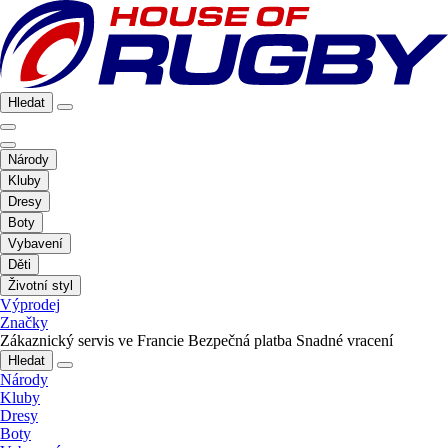
Hledat
Národy
Kluby
Dresy
Boty
Vybavení
Děti
Životní styl
Výprodej
Značky
Zákaznický servis ve Francie
Bezpečná platba
Snadné vracení
Hledat
Národy
Kluby
Dresy
Boty