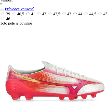
Velikost
*
Průvodce velikostí
39
40,5
41
42
42,5
43
44
44,5
45
46
Toto pole je povinné