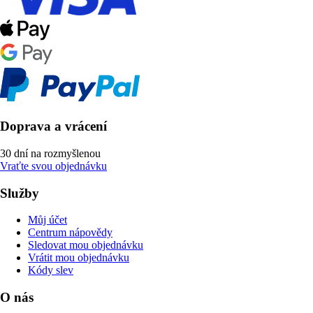
Doprava a vrácení
30 dní na rozmyšlenou
Vraťte svou objednávku
Služby
Můj účet
Centrum nápovědy
Sledovat mou objednávku
Vrátit mou objednávku
Kódy slev
O nás