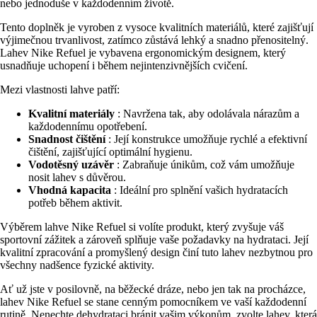
nebo jednoduše v každodenním životě.
Tento doplněk je vyroben z vysoce kvalitních materiálů, které zajišťují
výjimečnou trvanlivost, zatímco zůstává lehký a snadno přenositelný.
Lahev Nike Refuel je vybavena ergonomickým designem, který
usnadňuje uchopení i během nejintenzivnějších cvičení.
Mezi vlastnosti lahve patří:
Kvalitní materiály
: Navržena tak, aby odolávala nárazům a
každodennímu opotřebení.
Snadnost čištění
: Její konstrukce umožňuje rychlé a efektivní
čištění, zajišťující optimální hygienu.
Vodotěsný uzávěr
: Zabraňuje únikům, což vám umožňuje
nosit lahev s důvěrou.
Vhodná kapacita
: Ideální pro splnění vašich hydratacích
potřeb během aktivit.
Výběrem lahve Nike Refuel si volíte produkt, který zvyšuje váš
sportovní zážitek a zároveň splňuje vaše požadavky na hydrataci. Její
kvalitní zpracování a promyšlený design činí tuto lahev nezbytnou pro
všechny nadšence fyzické aktivity.
Ať už jste v posilovně, na běžecké dráze, nebo jen tak na procházce,
lahev Nike Refuel se stane cenným pomocníkem ve vaší každodenní
rutině. Nenechte dehydrataci bránit vašim výkonům, zvolte lahev, která