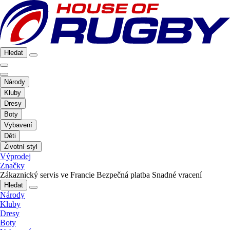
Hledat
Národy
Kluby
Dresy
Boty
Vybavení
Děti
Životní styl
Výprodej
Značky
Zákaznický servis ve Francie
Bezpečná platba
Snadné vracení
Hledat
Národy
Kluby
Dresy
Boty