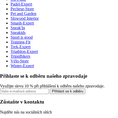
Padel-Expert
Pecheur-Store
Pet and Garden
Slowood Interior
Smash-Expert
Sneak'In
Sneakids
Sport is good
Training-Fit
Trek-Expert
Triathlon-Expert
TripnBikers
Vélo-Store
Winter-Expert
Přihlaste se k odběru našeho zpravodaje
Využijte slevu 10 % při přihlášení k odběru našeho zpravodaje.
Přihlásit se k odběru
Zůstaňte v kontaktu
Najděte nás na sociálních sítích