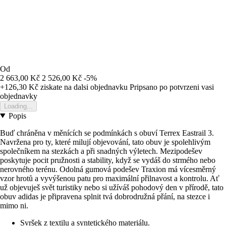
Od
2 663,00 Kč
2 526,00 Kč
-5%
+126,30 Kč
ziskate na dalsi objednavku
Pripsano po potvrzeni vasi
objednavky
Loading...
Popis
Buď chráněna v měnících se podmínkách s obuví Terrex Eastrail 3.
Navržena pro ty, které milují objevování, tato obuv je spolehlivým
společníkem na stezkách a při snadných výletech. Mezipodešev
poskytuje pocit pružnosti a stability, když se vydáš do strmého nebo
nerovného terénu. Odolná gumová podešev Traxion má vícesměrný
vzor hrotů a vyvýšenou patu pro maximální přilnavost a kontrolu. Ať
už objevuješ svět turistiky nebo si užíváš pohodový den v přírodě, tato
obuv adidas je připravena splnit tvá dobrodružná přání, na stezce i
mimo ni.
Svršek z textilu a syntetického materiálu.