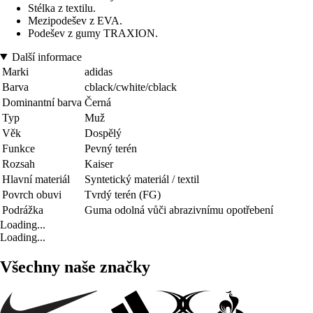
Stélka z textilu.
Mezipodešev z EVA.
Podešev z gumy TRAXION.
Další informace
Marki
adidas
Barva
cblack/cwhite/cblack
Dominantní barva
Černá
Typ
Muž
Věk
Dospělý
Funkce
Pevný terén
Rozsah
Kaiser
Hlavní materiál
Syntetický materiál / textil
Povrch obuvi
Tvrdý terén (FG)
Podrážka
Guma odolná vůči abrazivnímu opotřebení
Loading...
Loading...
Všechny naše značky