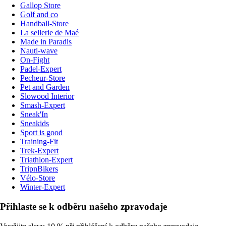
Gallop Store
Golf and co
Handball-Store
La sellerie de Maé
Made in Paradis
Nauti-wave
On-Fight
Padel-Expert
Pecheur-Store
Pet and Garden
Slowood Interior
Smash-Expert
Sneak'In
Sneakids
Sport is good
Training-Fit
Trek-Expert
Triathlon-Expert
TripnBikers
Vélo-Store
Winter-Expert
Přihlaste se k odběru našeho zpravodaje