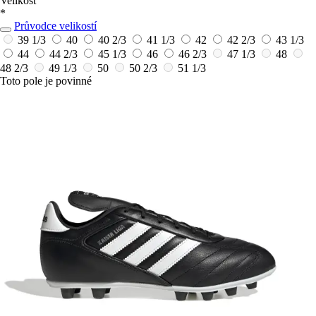
Velikost
*
Průvodce velikostí
39 1/3
40
40 2/3
41 1/3
42
42 2/3
43 1/3
44
44 2/3
45 1/3
46
46 2/3
47 1/3
48
48 2/3
49 1/3
50
50 2/3
51 1/3
Toto pole je povinné