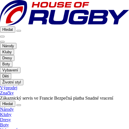
Hledat
Národy
Kluby
Dresy
Boty
Vybavení
Děti
Životní styl
Výprodej
Značky
Zákaznický servis ve Francie
Bezpečná platba
Snadné vracení
Hledat
Národy
Kluby
Dresy
Boty