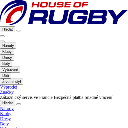
Hledat
Národy
Kluby
Dresy
Boty
Vybavení
Děti
Životní styl
Výprodej
Značky
Zákaznický servis ve Francie
Bezpečná platba
Snadné vracení
Hledat
Národy
Kluby
Dresy
Boty