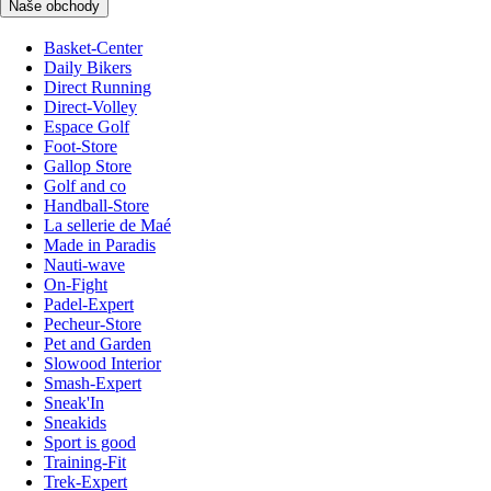
Naše obchody
Basket-Center
Daily Bikers
Direct Running
Direct-Volley
Espace Golf
Foot-Store
Gallop Store
Golf and co
Handball-Store
La sellerie de Maé
Made in Paradis
Nauti-wave
On-Fight
Padel-Expert
Pecheur-Store
Pet and Garden
Slowood Interior
Smash-Expert
Sneak'In
Sneakids
Sport is good
Training-Fit
Trek-Expert