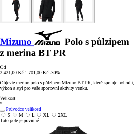
Mizuno
Polo s půlzipem
z merina BT PR
Od
2 421,00 Kč
1 701,00 Kč
-30%
Objevte merino polo s půlzipem Mizuno BT PR, které spojuje pohodlí,
výkon a styl pro vaše sportovní aktivity venku.
Velikost
*
Průvodce velikostí
S
M
L
XL
2XL
Toto pole je povinné