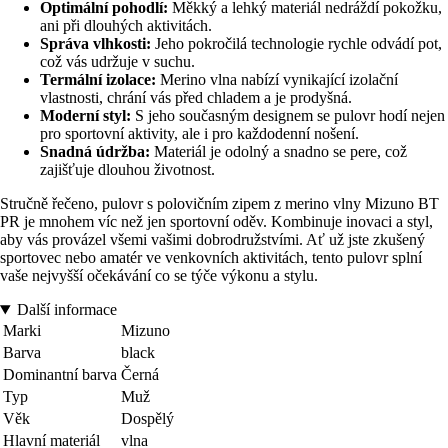
Optimální pohodlí:
Měkký a lehký materiál nedráždí pokožku,
ani při dlouhých aktivitách.
Správa vlhkosti:
Jeho pokročilá technologie rychle odvádí pot,
což vás udržuje v suchu.
Termální izolace:
Merino vlna nabízí vynikající izolační
vlastnosti, chrání vás před chladem a je prodyšná.
Moderní styl:
S jeho současným designem se pulovr hodí nejen
pro sportovní aktivity, ale i pro každodenní nošení.
Snadná údržba:
Materiál je odolný a snadno se pere, což
zajišťuje dlouhou životnost.
Stručně řečeno, pulovr s polovičním zipem z merino vlny Mizuno BT
PR je mnohem víc než jen sportovní oděv. Kombinuje inovaci a styl,
aby vás provázel všemi vašimi dobrodružstvími. Ať už jste zkušený
sportovec nebo amatér ve venkovních aktivitách, tento pulovr splní
vaše nejvyšší očekávání co se týče výkonu a stylu.
Další informace
Marki
Mizuno
Barva
black
Dominantní barva
Černá
Typ
Muž
Věk
Dospělý
Hlavní materiál
vlna