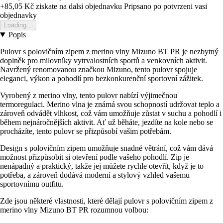
+85,05 Kč
ziskate na dalsi objednavku
Pripsano po potvrzeni vasi
objednavky
Loading...
Popis
Pulovr s polovičním zipem z merino vlny Mizuno BT PR je nezbytný
doplněk pro milovníky vytrvalostních sportů a venkovních aktivit.
Navržený renomovanou značkou Mizuno, tento pulovr spojuje
eleganci, výkon a pohodlí pro bezkonkurenční sportovní zážitek.
Vyrobený z merino vlny, tento pulovr nabízí výjimečnou
termoregulaci. Merino vlna je známá svou schopností udržovat teplo a
zároveň odvádět vlhkost, což vám umožňuje zůstat v suchu a pohodlí i
během nejnáročnějších aktivit. Ať už běháte, jezdíte na kole nebo se
procházíte, tento pulovr se přizpůsobí vašim potřebám.
Design s polovičním zipem umožňuje snadné větrání, což vám dává
možnost přizpůsobit si otevření podle vašeho pohodlí. Zip je
nenápadný a praktický, takže jej můžete rychle otevřít, když je to
potřeba, a zároveň dodává moderní a stylový vzhled vašemu
sportovnímu outfitu.
Zde jsou některé vlastnosti, které dělají pulovr s polovičním zipem z
merino vlny Mizuno BT PR rozumnou volbou: