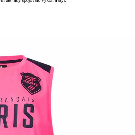
m tak, aby spojovalo výkon a styl.