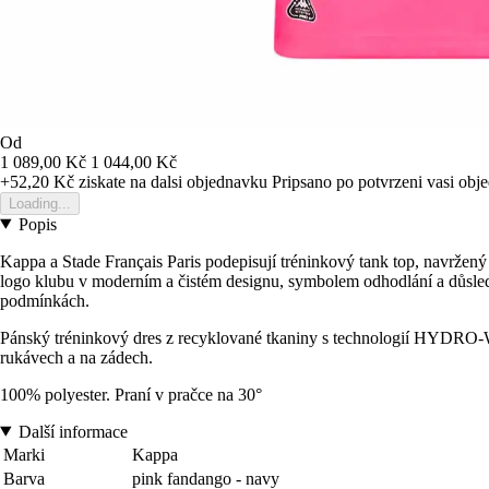
Od
1 089,00 Kč
1 044,00 Kč
+52,20 Kč
ziskate na dalsi objednavku
Pripsano po potvrzeni vasi obj
Loading...
Popis
Kappa a Stade Français Paris podepisují tréninkový tank top, navržen
logo klubu v moderním a čistém designu, symbolem odhodlání a důsledno
podmínkách.
Pánský tréninkový dres z recyklované tkaniny s technologií HYDRO-
rukávech a na zádech.
100% polyester. Praní v pračce na 30°
Další informace
Marki
Kappa
Barva
pink fandango - navy