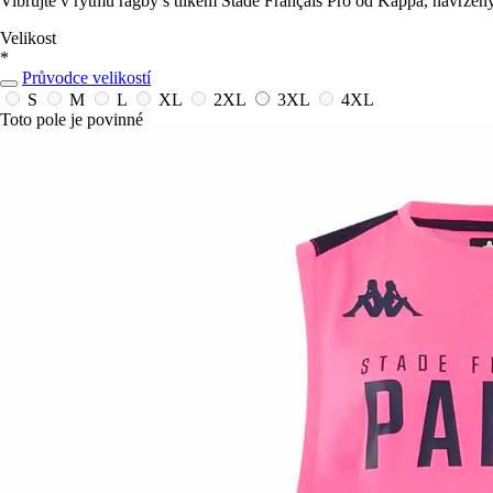
Vibrujte v rytmu ragby s tílkem Stade Français Pro od Kappa, navržený
Velikost
*
Průvodce velikostí
S
M
L
XL
2XL
3XL
4XL
Toto pole je povinné