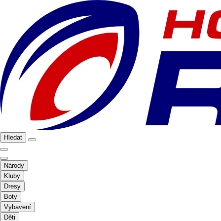
Hledat
Národy
Kluby
Dresy
Boty
Vybavení
Děti