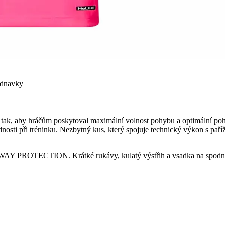
ednavky
ý tak, aby hráčům poskytoval maximální volnost pohybu a optimální po
sti při tréninku. Nezbytný kus, který spojuje technický výkon s paříž
WAY PROTECTION. Krátké rukávy, kulatý výstřih a vsadka na spodní 