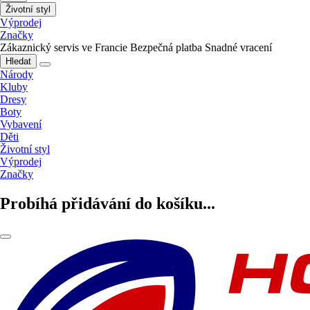
Životní styl
Výprodej
Značky
Zákaznický servis ve Francie
Bezpečná platba
Snadné vracení
Hledat
Národy
Kluby
Dresy
Boty
Vybavení
Děti
Životní styl
Výprodej
Značky
Probíhá přidávání do košíku...